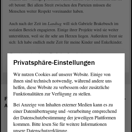
oft betont: Bei allem Streit zwischen den Parteien müssen die
Menschen weiter Respekt voreinander haben.
Auch nach der Zeit im
Landtag
will sich Gabriele Brakebusch im
sozialen Bereich engagieren. Einige ihrer Projekte wird sie weiter
unterstützen, weil sie ihr sehr am Herzen liegen. Außerdem freut sie
sich: Ich habe endlich mehr Zeit für meine Kinder und Enkelkinder.
(Dies ist ein Angebot in Einfacher Sprache.)
Privatsphäre-Einstellungen
Wir nutzen Cookies auf unserer Website. Einige von
ihnen sind technisch notwendig, während andere uns
helfen, diese Website zu verbessern oder zusätzliche
Funktionalitäten zur Verfügung zu stellen.
Folgende Fraktionen sind im Landtag von Sachsen-
Bei Anzeige von Inhalten externer Medien kann es zu
Anhalt vertreten:
einer Datenübertragung und -verarbeitung entsprechend
der Datenschutzbestimmung der jeweiligen Plattformen
kommen. Bitte lesen Sie für weitere Informationen
unsere Datenschutzerklärung.