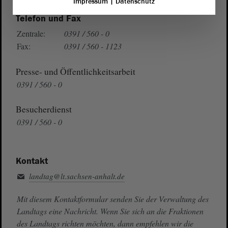
Impressum
|
Datenschutz
Telefon und Fax
Zentrale:
0391 / 560 - 0
Fax:
0391 / 560 - 1123
Presse- und Öffentlichkeitsarbeit
0391 / 560 - 0
Besucherdienst
0391 / 560 - 0
Kontakt
landtag@lt.sachsen-anhalt.de
Mit diesem Kontaktformular senden Sie der Verwaltung des
Landtags eine Nachricht. Wenn Sie sich an die Fraktionen
des Landtags richten möchten, dann empfehlen wir die