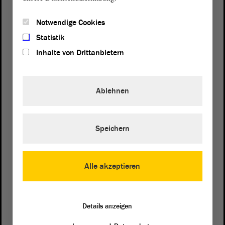
Notwendige Cookies
Statistik
Inhalte von Drittanbietern
Ablehnen
Speichern
Postanschrift
von Sachsen-Anhalt
Landtag
Domplatz 6–9
Alle akzeptieren
39104 Magdeburg
Wegbeschreibung
Details anzeigen
Auf Google Maps