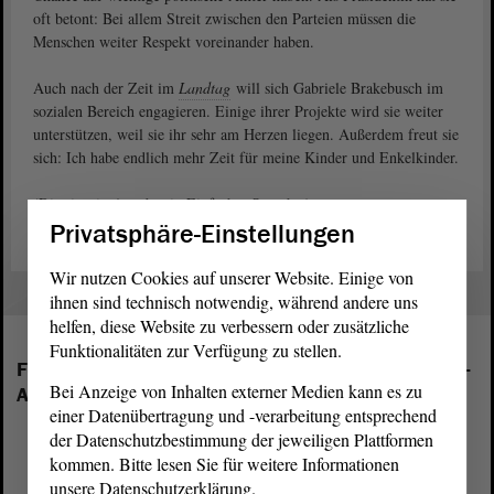
oft betont: Bei allem Streit zwischen den Parteien müssen die
Menschen weiter Respekt voreinander haben.
Auch nach der Zeit im
Landtag
will sich Gabriele Brakebusch im
sozialen Bereich engagieren. Einige ihrer Projekte wird sie weiter
unterstützen, weil sie ihr sehr am Herzen liegen. Außerdem freut sie
sich: Ich habe endlich mehr Zeit für meine Kinder und Enkelkinder.
(Dies ist ein Angebot in Einfacher Sprache.)
Privatsphäre-Einstellungen
Wir nutzen Cookies auf unserer Website. Einige von
ihnen sind technisch notwendig, während andere uns
helfen, diese Website zu verbessern oder zusätzliche
Funktionalitäten zur Verfügung zu stellen.
Folgende Fraktionen sind im Landtag von Sachsen-
Bei Anzeige von Inhalten externer Medien kann es zu
Anhalt vertreten:
einer Datenübertragung und -verarbeitung entsprechend
der Datenschutzbestimmung der jeweiligen Plattformen
kommen. Bitte lesen Sie für weitere Informationen
unsere Datenschutzerklärung.