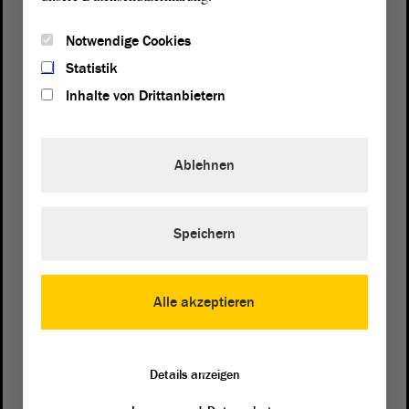
Notwendige Cookies
Statistik
Inhalte von Drittanbietern
Ablehnen
Speichern
Postanschrift
von Sachsen-Anhalt
Landtag
Domplatz 6–9
Alle akzeptieren
39104 Magdeburg
Wegbeschreibung
Details anzeigen
Auf Google Maps