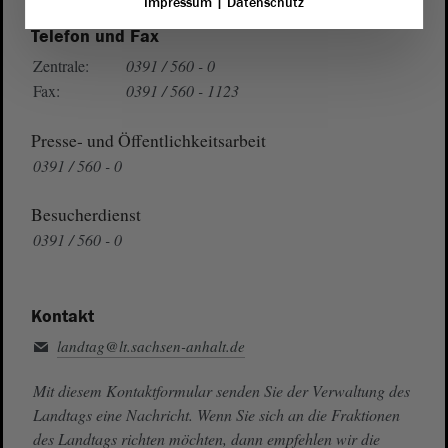
Impressum
|
Datenschutz
Telefon und Fax
Zentrale:
0391 / 560 - 0
Fax:
0391 / 560 - 1123
Presse- und Öffentlichkeitsarbeit
0391 / 560 - 0
Besucherdienst
0391 / 560 - 0
Kontakt
landtag@lt.sachsen-anhalt.de
Mit diesem Kontaktformular senden Sie der Verwaltung des
Landtags eine Nachricht. Wenn Sie sich an die Fraktionen
des Landtags richten möchten, dann empfehlen wir die