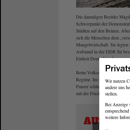
Die damaligen Bezirke Magde
Schwerpunkt der Demonstrati
Städten auf den Beinen. Abe
sich die Menschen dem „vers
Mangelwirtschaft. Sie legten 
Aufstand in der DDR für bes
Einheit Deutschlands.
Privat
Beim Volksaufstand 1953 er
Regime. Im Laufe des Tages 
Wir nutzen C
Panzer schlugen den Aufstand
andere uns he
mit der Friedlichen Revolutio
stellen.
Bei Anzeige v
entsprechend 
weitere Infor