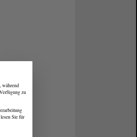
g, während
r Verfügung zu
erarbeitung
lesen Sie für