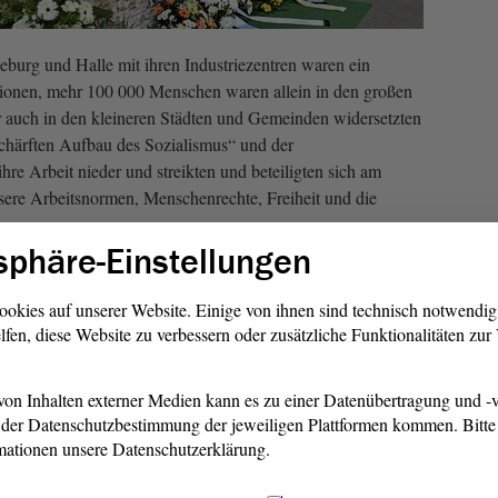
burg und Halle mit ihren Industriezentren waren ein
onen, mehr 100 000 Menschen waren allein in den großen
r auch in den kleineren Städten und Gemeinden widersetzten
chärften Aufbau des Sozialismus“ und der
ihre Arbeit nieder und streikten und beteiligten sich am
sere Arbeitsnormen, Menschenrechte, Freiheit und die
sphäre-Einstellungen
hoben sich die Menschen zum ersten Mal gegen das DDR-
wurde der Ausnahmezustand ausgerufen und sowjetische
ookies auf unserer Website. Einige von ihnen sind technisch notwendi
 nieder. Danach dauerte es weitere 36 Jahre bis die Diktatur
lfen, diese Website zu verbessern oder zusätzliche Funktionalitäten zu
n 1989 stürzte.
on Inhalten externer Medien kann es zu einer Datenübertragung und -v
der Datenschutzbestimmung der jeweiligen Plattformen kommen. Bitte 
mationen unsere Datenschutzerklärung.