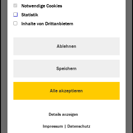
Notwendige Cookies
Statistik
Inhalte von Drittanbietern
Ablehnen
Postanschrift
Speichern
von Sachsen-Anhalt
Landtag
Domplatz 6–9
39104 Magdeburg
Alle akzeptieren
Wegbeschreibung
Auf Google Maps
Details anzeigen
Impressum
|
Datenschutz
Telefon und Fax