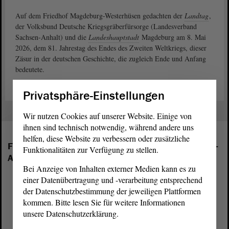
Auf dem Friedhof Magdeburg-Westerhüsen gedachten der
Landtag
,
der Volksbund Deutsche Kriegsgräberfürsorge (Landesverband
Sachsen-Anhalt) und die
Landeshauptstadt
Magdeburg am 8. Mai
2026, dem 81. Jahrestag des Endes des Zweiten Weltkriegs, dieser
Zäsur in der deutschen Geschichte, die zugleich Ende und Anfang
bedeutete.
Privatsphäre-Einstellungen
Wir nutzen Cookies auf unserer Website. Einige von
ihnen sind technisch notwendig, während andere uns
helfen, diese Website zu verbessern oder zusätzliche
Folgende Fraktionen sind im Landtag von Sachsen-
Funktionalitäten zur Verfügung zu stellen.
Anhalt vertreten:
Bei Anzeige von Inhalten externer Medien kann es zu
einer Datenübertragung und -verarbeitung entsprechend
der Datenschutzbestimmung der jeweiligen Plattformen
kommen. Bitte lesen Sie für weitere Informationen
unsere Datenschutzerklärung.