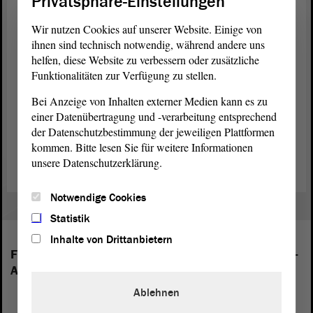
Privatsphäre-Einstellungen
.
anhalt.de/service/literaturangebot
Wir nutzen Cookies auf unserer Website. Einige von
ihnen sind technisch notwendig, während andere uns
Die Landtags-wahl in Leichter Sprache zum Nach-lesen (PDF)
helfen, diese Website zu verbessern oder zusätzliche
(PDF; 1.23 MB)
Funktionalitäten zur Verfügung zu stellen.
Der Landtag vor der Wahl
Bei Anzeige von Inhalten externer Medien kann es zu
einer Datenübertragung und -verarbeitung entsprechend
In den Wochen vor der Wahl wird der
Landtag
sowohl auf seiner
der Datenschutzbestimmung der jeweiligen Plattformen
Website als auch auf seinen Social-Media-Kanälen umfassend über
kommen. Bitte lesen Sie für weitere Informationen
die anstehende Wahl berichten.
unsere Datenschutzerklärung.
Notwendige Cookies
Statistik
Inhalte von Drittanbietern
Folgende Fraktionen sind im Landtag von Sachsen-
Anhalt vertreten:
Ablehnen