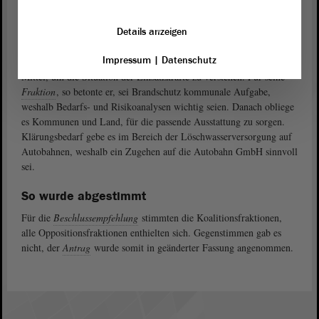
eine kleine
Anfrage
oder Selbstbefassung?“
Details anzeigen
FDP: Kommunale Risikoanalysen sind wichtig
Impressum
|
Datenschutz
verteidigte die
Anhörung
als sinnvolles
Guido Kosmehl (FDP)
Mittel, um die Situation der Einsatzkräfte zu verstehen. Für seine
Fraktion
, so betonte er, sei Brandschutz kommunale Aufgabe,
weshalb Bedarfs- und Risikoanalysen wichtig seien. Danach obliege
es Kommunen und Land, für die passende Ausstattung zu sorgen.
Klärungsbedarf gebe es im Bereich der Löschwasserversorgung auf
Autobahnen, weshalb ein Zugehen auf die Autobahn GmbH sinnvoll
sei.
So wurde abgestimmt
Für die
Beschlussempfehlung
stimmten die Koalitionsfraktionen,
alle Oppositionsfraktionen enthielten sich. Gegenstimmen gab es
nicht, der
Antrag
wurde somit in geänderter Fassung angenommen.