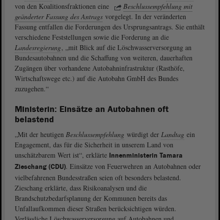
von den Koalitionsfraktionen eine
Beschlussempfehlung mit
geänderter Fassung des Antrags
vorgelegt. In der veränderten
Fassung entfallen die Forderungen des Ursprungsantrags. Sie enthält
verschiedene Feststellungen sowie die Forderung an die
Landesregierung
, „mit Blick auf die Löschwasserversorgung an
Bundesautobahnen und die Schaffung von weiteren, dauerhaften
Zugängen über vorhandene Autobahninfrastruktur (Rasthöfe,
Wirtschaftswege etc.) auf die Autobahn GmbH des Bundes
zuzugehen.“
Ministerin: Einsätze an Autobahnen oft
belastend
„Mit der heutigen
Beschlussempfehlung
würdigt der
Landtag
ein
Engagement, das für die Sicherheit in unserem Land von
unschätzbarem Wert ist“, erklärte
Innenministerin Tamara
. Einsätze von Feuerwehren an Autobahnen oder
Zieschang (CDU)
vielbefahrenen Bundesstraßen seien oft besonders belastend.
Zieschang erklärte, dass Risikoanalysen und die
Brandschutzbedarfsplanung der Kommunen bereits das
Unfallaufkommen dieser Straßen berücksichtigen würden.
Verlässliche Löschwasserversorgung auf Autobahnen und