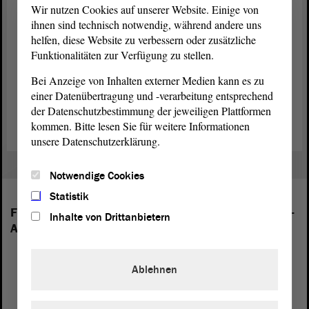
einerseits schon für Politik interessieren oder die andererseits einen
Wir nutzen Cookies auf unserer Website. Einige von
ersten Einblick in die Landespolitik gewinnen möchten.
ihnen sind technisch notwendig, während andere uns
helfen, diese Website zu verbessern oder zusätzliche
Egal ob für Sozialkundelehrer, Streetworker, Seniorentreffs oder
Funktionalitäten zur Verfügung zu stellen.
ganz privat – die Bezugsmöglichkeiten sind vielfältig: Der neue
Bei Anzeige von Inhalten externer Medien kann es zu
Landtagsfilm kann auf der Internetseite oder dem Youtube-Kanal
des Landtags angesehen oder auf der Internetseite des Landtags
einer Datenübertragung und -verarbeitung entsprechend
heruntergeladen werden.
der Datenschutzbestimmung der jeweiligen Plattformen
kommen. Bitte lesen Sie für weitere Informationen
unsere Datenschutzerklärung.
Notwendige Cookies
Statistik
Folgende Fraktionen sind im Landtag von Sachsen-
Inhalte von Drittanbietern
Anhalt vertreten:
Ablehnen