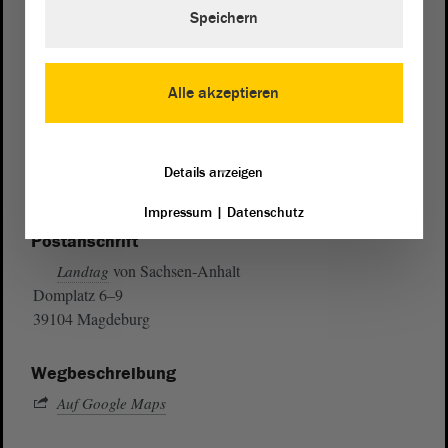
Speichern
Alle akzeptieren
Details anzeigen
Impressum
|
Datenschutz
Postanschrift
von Sachsen-Anhalt
Landtag
Domplatz 6–9
39104 Magdeburg
Wegbeschreibung
Auf Google Maps