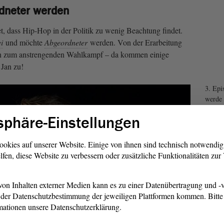
rdneter werden
, dass Hip-Hop in der Politik zu wenig Beachtung findet.
i
und möchte
Abgeordneter
werden. Von der Erarbeitung
hin zum anstrengenden Wahlkampf – da kommen einige
 Jan zu!
3. Epi
werde 
Partei
sphäre-Einstellungen
dieses Video abspielen, können Daten an
(Youtube/Vimeo) übermittelt und Cookies durch
ookies auf unserer Website. Einige von ihnen sind technisch notwendi
Plattformen gesetzt werden. Unsere
lfen, diese Website zu verbessern oder zusätzliche Funktionalitäten zu
erklärung
enthält weitere Informationen dazu.
on Inhalten externer Medien kann es zu einer Datenübertragung und -v
Akzeptieren und Video laden
der Datenschutzbestimmung der jeweiligen Plattformen kommen. Bitte 
mationen unsere Datenschutzerklärung.