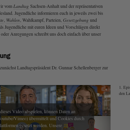
wir vom
Landtag
Sachsen-Anhalt und der repräsentativen
sland. Jugendliche informieren euch in jeweils zwei bis
te
,
Wahlen
, Wahlkampf, Parteien,
Gesetzgebung
und
als Jugendliche mit euren Ideen und Vorschlägen direkt
 oder Anregungen schreibt uns doch einfach über unser
ßung
t zunächst Landtagspräsident Dr. Gunnar Schellenberger zur
1. Epi
den La
dieses Video abspielen, können Daten an
(Youtube/Vimeo) übermittelt und Cookies durch
Plattformen gesetzt werden. Unsere