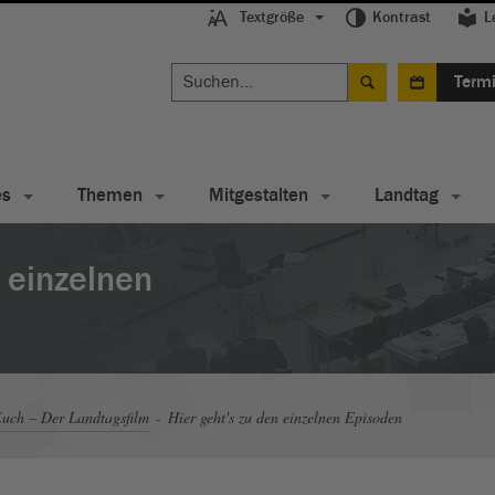
Textgröße
Kontrast
L
Term
es
Themen
Mitgestalten
Landtag
n einzelnen
uch – Der Landtagsfilm
Hier geht's zu den einzelnen Episoden