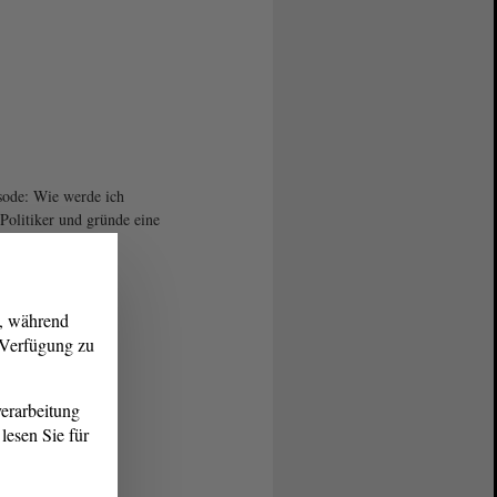
sode: Wie werde ich
Politiker und gründe eine
?
g, während
r Verfügung zu
erarbeitung
lesen Sie für