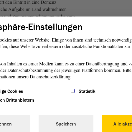
rt den Eintritt in eine Demenz
itliche Aufgabe im Land wahrnehmen
n und Senioreneinrichtungen verbessern
sphäre-Einstellungen
enschengerechte Gestaltung des öffentlichen Raums
ruktur ausbauen
ookies auf unserer Website. Einige von ihnen sind technisch notwendi
es öffentlichen Raumes (behindertengerechte Toiletten,
lfen, diese Website zu verbessern oder zusätzliche Funktionalitäten zu
teine)
on Inhalten externer Medien kann es zu einer Datenübertragung und -v
on zur Pflege durch Pflegestützpunkte
der Datenschutzbestimmung der jeweiligen Plattformen kommen. Bitte 
e Pflegeberatung für jedermann
mationen unsere Datenschutzerklärung.
Seniorenforum
ige Cookies
Statistik
von Drittanbietern
reter/innen im Seniorenforum schließlich eine
 Ausbildung zum Mediziner/zur Medizinerin in den
hsen-Anhalt stärker das Thema Geriatrie beinhalten soll.
Einbindung der Fachärzte für Allgemeinmedizin, die als
ehnen
Speichern
Alle akze
e geriatrische Versorgung Verantwortung tragen, durch