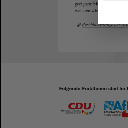
geeignete Maßnahmen geförde
weiterentwickelt und professi
Beschlussvorlage der Ar
Folgende Fraktionen sind im 