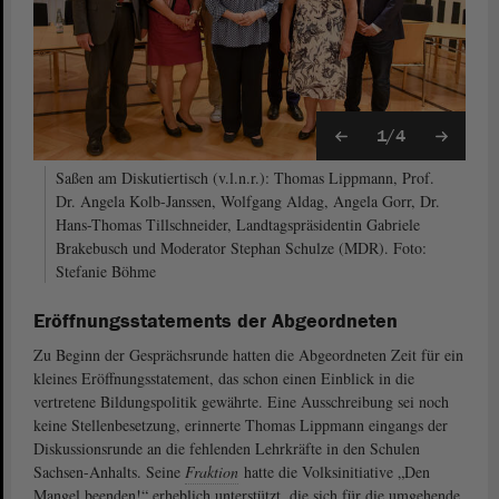
1/4
Saßen am Diskutiertisch (v.l.n.r.): Thomas Lippmann, Prof.
Dr. Angela Kolb-Janssen, Wolfgang Aldag, Angela Gorr, Dr.
Hans-Thomas Tillschneider, Landtagspräsidentin Gabriele
Brakebusch und Moderator Stephan Schulze (MDR). Foto:
Stefanie Böhme
Eröffnungsstatements der Abgeordneten
Zu Beginn der Gesprächsrunde hatten die Abgeordneten Zeit für ein
kleines Eröffnungsstatement, das schon einen Einblick in die
vertretene Bildungspolitik gewährte. Eine Ausschreibung sei noch
keine Stellenbesetzung, erinnerte Thomas Lippmann eingangs der
Diskussionsrunde an die fehlenden Lehrkräfte in den Schulen
Sachsen-Anhalts. Seine
Fraktion
hatte die Volksinitiative „Den
Mangel beenden!“ erheblich unterstützt, die sich für die umgehende