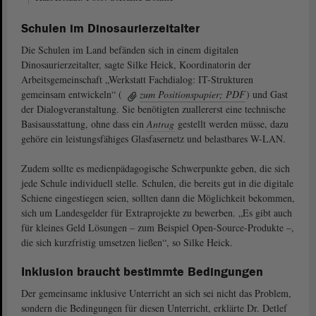
Schulen im Dinosaurierzeitalter
Die Schulen im Land befänden sich in einem digitalen
Dinosaurierzeitalter, sagte Silke Heick, Koordinatorin der
Arbeitsgemeinschaft „Werkstatt Fachdialog: IT-Strukturen
gemeinsam entwickeln“ (
zum Positionspapier; PDF
) und Gast
der Dialogveranstaltung. Sie benötigten zuallererst eine technische
Basisausstattung, ohne dass ein
Antrag
gestellt werden müsse, dazu
gehöre ein leistungsfähiges Glasfasernetz und belastbares W-LAN.
Zudem sollte es medienpädagogische Schwerpunkte geben, die sich
jede Schule individuell stelle. Schulen, die bereits gut in die digitale
Schiene eingestiegen seien, sollten dann die Möglichkeit bekommen,
sich um Landesgelder für Extraprojekte zu bewerben. „Es gibt auch
für kleines Geld Lösungen – zum Beispiel Open-Source-Produkte –,
die sich kurzfristig umsetzen ließen“, so Silke Heick.
Inklusion braucht bestimmte Bedingungen
Der gemeinsame inklusive Unterricht an sich sei nicht das Problem,
sondern die Bedingungen für diesen Unterricht, erklärte Dr. Detlef