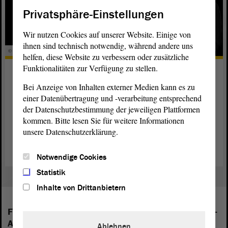
Privatsphäre-Einstellungen
Wir nutzen Cookies auf unserer Website. Einige von
ihnen sind technisch notwendig, während andere uns
© ltlsa
helfen, diese Website zu verbessern oder zusätzliche
Funktionalitäten zur Verfügung zu stellen.
Statement des
Landtagspräsidenten
Bei Anzeige von Inhalten externer Medien kann es zu
einer Datenübertragung und -verarbeitung entsprechend
Landtagspräsident Dr. Gunnar Schellenberger konnte in
der Datenschutzbestimmung der jeweiligen Plattformen
diesem Jahr nur ein schriftliches Statement abgeben.
kommen. Bitte lesen Sie für weitere Informationen
unsere Datenschutzerklärung.
weiterlesen
Notwendige Cookies
Statistik
Inhalte von Drittanbietern
Folgende Fraktionen sind im Landtag von Sachsen-
Anhalt vertreten:
Ablehnen