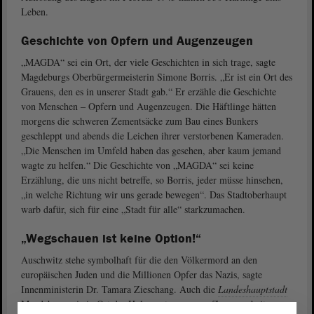
Leben.
Geschichte von Opfern und Augenzeugen
„MAGDA“ sei ein Ort, der viele Geschichten in sich trage, sagte
Magdeburgs Oberbürgermeisterin Simone Borris. „Er ist ein Ort des
Grauens, den es in unserer Stadt gab.“ Er erzähle die Geschichte
von Menschen ‒ Opfern und Augenzeugen. Die Häftlinge hätten
morgens die schweren Zementsäcke zum Bau eines Bunkers
geschleppt und abends die Leichen ihrer verstorbenen Kameraden.
„Die Menschen im Umfeld haben das gesehen, aber kaum jemand
wagte zu helfen.“ Die Geschichte von „MAGDA“ sei keine
Erzählung, die uns nicht betreffe, so Borris, jeder müsse hinsehen,
„in welche Richtung wir uns gerade bewegen“. Das Stadtoberhaupt
warb dafür, sich für eine „Stadt für alle“ starkzumachen.
„Wegschauen ist keine Option!“
Auschwitz stehe symbolhaft für die den Völkermord an den
europäischen Juden und die Millionen Opfer das Nazis, sagte
Innenministerin Dr. Tamara Zieschang. Auch die
Landeshauptstadt
Magdeburg sei ein Ort des Holocausts gewesen. Zwangsarbeiter aus