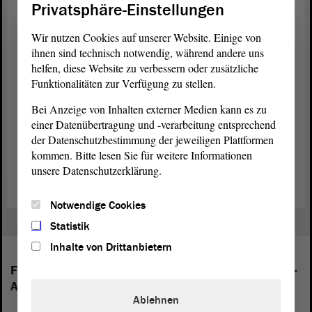
vielen europäischen Ländern seien hier zur Arbeit gezwungen
Privatsphäre-Einstellungen
worden. „Den Magdeburgern konnten weder das Lager noch die
Häftlinge verborgen geblieben sein.“ Der Gedenktag am 27. Januar
Wir nutzen Cookies auf unserer Website. Einige von
und das Mahnmal diene der Erinnerung und halte die
ihnen sind technisch notwendig, während andere uns
Verantwortung des „Nie wieder“ wach. Die Aufarbeitung der
helfen, diese Website zu verbessern oder zusätzliche
Ereignisse diene so auch dazu, über das Hier und Heute
Funktionalitäten zur Verfügung zu stellen.
nachzudenken: „Wegschauen ist keine Option!“
Bei Anzeige von Inhalten externer Medien kann es zu
Vertreterinnen und Vertreter der liberalen jüdischen Gemeinde
einer Datenübertragung und -verarbeitung entsprechend
Magdeburg, der Synagogen-Gemeinde Magdeburg sowie der
der Datenschutzbestimmung der jeweiligen Plattformen
evangelischen und katholischen Kirche sprachen Worte des
kommen. Bitte lesen Sie für weitere Informationen
Gedenkens und des Gebets.
unsere Datenschutzerklärung.
Notwendige Cookies
Statistik
Inhalte von Drittanbietern
Folgende Fraktionen sind im Landtag von Sachsen-
Anhalt vertreten:
Ablehnen