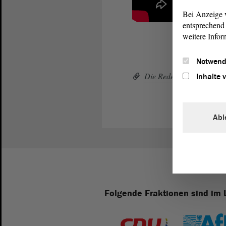
Bei Anzeige v
entsprechend 
weitere Infor
Notwend
Die Rede von Norbert L
Inhalte 
Abl
Folgende Fraktionen sind im 