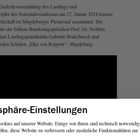
Gedenkveranstaltung des Landtags und
 Opfer des Nationalsozialismus am 27. Januar 2018 kamen
sellschaft im Magdeburger Plenarsaal zusammen. Die
ahr der frühere Bundestagspräsident Prof. Dr. Norbert
dem Landtagspräsidentin Gabriele Brakebusch und
denden Schulen „Eike von Repgow“, Magdeburg.
sphäre-Einstellungen
ookies auf unserer Website. Einige von ihnen sind technisch notwendi
lfen, diese Website zu verbessern oder zusätzliche Funktionalitäten zu