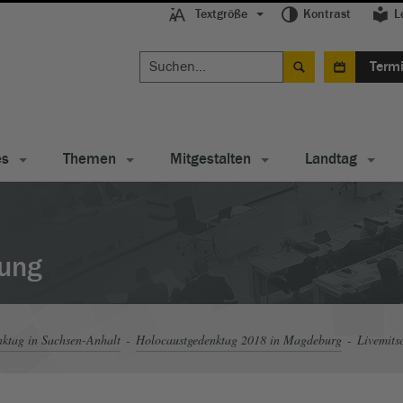
Textgröße
Kontrast
L
Term
es
Themen
Mitgestalten
Landtag
tung
ktag in Sachsen-Anhalt
Holocaustgedenktag 2018 in Magdeburg
Livemits