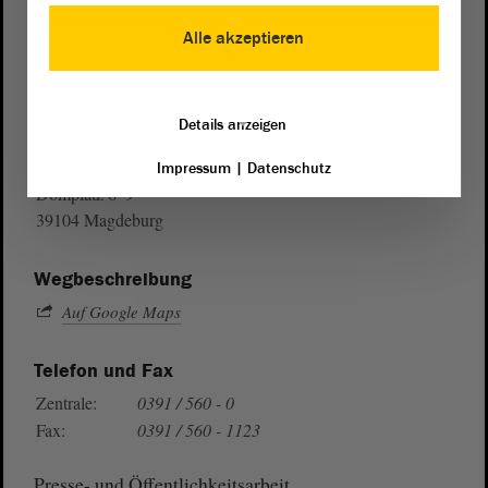
Alle akzeptieren
Details anzeigen
Postanschrift
von Sachsen-Anhalt
Landtag
Impressum
|
Datenschutz
Domplatz 6–9
39104 Magdeburg
Wegbeschreibung
Auf Google Maps
Telefon und Fax
Zentrale:
0391 / 560 - 0
Fax:
0391 / 560 - 1123
Presse- und Öffentlichkeitsarbeit