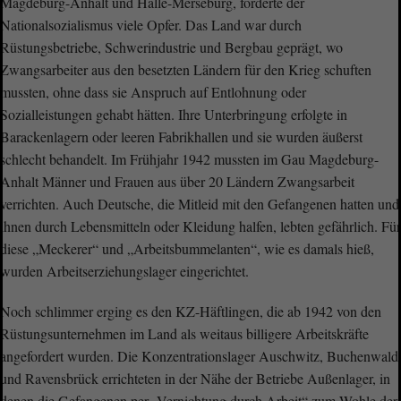
Magdeburg-Anhalt und Halle-Merseburg, forderte der
Nationalsozialismus viele Opfer. Das Land war durch
Rüstungsbetriebe, Schwerindustrie und Bergbau geprägt, wo
Zwangsarbeiter aus den besetzten Ländern für den Krieg schuften
mussten, ohne dass sie Anspruch auf Entlohnung oder
Sozialleistungen gehabt hätten. Ihre Unterbringung erfolgte in
Barackenlagern oder leeren Fabrikhallen und sie wurden äußerst
schlecht behandelt. Im Frühjahr 1942 mussten im Gau Magdeburg-
Anhalt Männer und Frauen aus über 20 Ländern Zwangsarbeit
verrichten. Auch Deutsche, die Mitleid mit den Gefangenen hatten und
ihnen durch Lebensmitteln oder Kleidung halfen, lebten gefährlich. Für
diese „Meckerer“ und „Arbeitsbummelanten“, wie es damals hieß,
wurden Arbeitserziehungslager eingerichtet.
Noch schlimmer erging es den KZ-Häftlingen, die ab 1942 von den
Rüstungsunternehmen im Land als weitaus billigere Arbeitskräfte
angefordert wurden. Die Konzentrationslager Auschwitz, Buchenwald
und Ravensbrück errichteten in der Nähe der Betriebe Außenlager, in
denen die Gefangenen per „Vernichtung durch Arbeit“ zum Wohle der