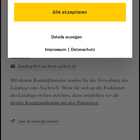
Presse- und Öffentlichkeitsarbeit
0391 / 560 - 0
Alle akzeptieren
Besucherdienst
0391 / 560 - 0
Details anzeigen
Impressum
|
Datenschutz
Kontakt
landtag@lt.sachsen-anhalt.de
Mit diesem Kontaktformular senden Sie der Verwaltung des
Landtags eine Nachricht. Wenn Sie sich an die Fraktionen
des Landtags richten möchten, dann empfehlen wir die
direkte Kontaktaufnahme mit den Fraktionen.
zum Kontaktformular