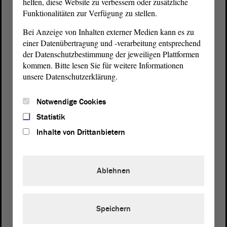
helfen, diese Website zu verbessern oder zusätzliche
Funktionalitäten zur Verfügung zu stellen.
Bei Anzeige von Inhalten externer Medien kann es zu
einer Datenübertragung und -verarbeitung entsprechend
der Datenschutzbestimmung der jeweiligen Plattformen
kommen. Bitte lesen Sie für weitere Informationen
Postanschrift
unsere Datenschutzerklärung.
von Sachsen-Anhalt
Landtag
Domplatz 6–9
Notwendige Cookies
39104 Magdeburg
Statistik
Inhalte von Drittanbietern
Wegbeschreibung
Auf Google Maps
Ablehnen
Telefon und Fax
Zentrale:
0391 / 560 - 0
Fax:
0391 / 560 - 1123
Speichern