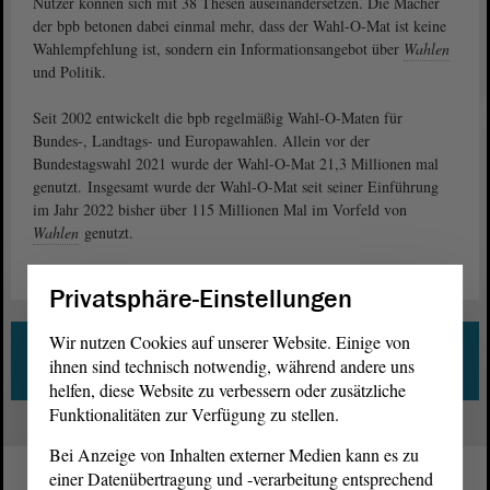
Nutzer können sich mit 38 Thesen auseinandersetzen. Die Macher
der bpb betonen dabei einmal mehr, dass der Wahl-O-Mat ist keine
Wahlempfehlung ist, sondern ein Informationsangebot über
Wahlen
und Politik.
Seit 2002 entwickelt die bpb regelmäßig Wahl-O-Maten für
Bundes-, Landtags- und Europawahlen. Allein vor der
Bundestagswahl 2021 wurde der Wahl-O-Mat 21,3 Millionen mal
genutzt. Insgesamt wurde der Wahl-O-Mat seit seiner Einführung
im Jahr 2022 bisher über 115 Millionen Mal im Vorfeld von
Wahlen
genutzt.
Privatsphäre-Einstellungen
Wir nutzen Cookies auf unserer Website. Einige von
Zum Dossier „Europawahl 2024“
ihnen sind technisch notwendig, während andere uns
helfen, diese Website zu verbessern oder zusätzliche
Funktionalitäten zur Verfügung zu stellen.
Bei Anzeige von Inhalten externer Medien kann es zu
einer Datenübertragung und -verarbeitung entsprechend