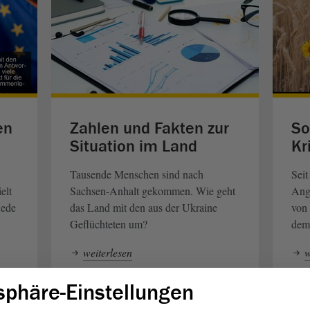
en
Zahlen und Fakten zur
So
Situation im Land
Kr
Tausende Menschen sind nach
Seit
elt
Sachsen-Anhalt gekommen. Wie geht
Angr
Rede
das Land mit den aus der Ukraine
von
Geflüchteten um?
dem
weiterlesen
w
sphäre-Einstellungen