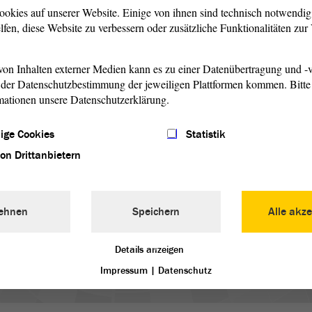
ookies auf unserer Website. Einige von ihnen sind technisch notwendi
lfen, diese Website zu verbessern oder zusätzliche Funktionalitäten zu
on Inhalten externer Medien kann es zu einer Datenübertragung und -v
der Datenschutzbestimmung der jeweiligen Plattformen kommen. Bitte 
© SkyLine - stock.adobe.com
mationen unsere Datenschutzerklärung.
Unterstützung für
ige Cookies
Statistik
Ukraine-Geflüchtete
von Drittanbietern
Aus dem Sozialministerium des Landes
en
kommen Informationen, wo und wie
man konkret helfen oder Hilfsgüter
ehnen
Speichern
Alle akze
beisteuern kann.
Details anzeigen
weiterlesen
Impressum
|
Datenschutz