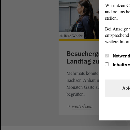
Wir nutzen C
andere uns he
stellen.
Bei Anzeige v
entsprechend 
© René Wölfer
weitere Infor
Besuchergruppen im
Notwend
Landtag zu Gast
Inhalte 
Mehrmals konnte der
von
Landtag
Sachsen-Anhalt in den vergangen
Monaten Gäste aus der Ukraine
Abl
begrüßen.
weiterlesen