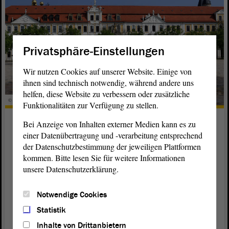
Privatsphäre-Einstellungen
Wir nutzen Cookies auf unserer Website. Einige von
ihnen sind technisch notwendig, während andere uns
helfen, diese Website zu verbessern oder zusätzliche
© ltlsa/Kühne
Funktionalitäten zur Verfügung zu stellen.
Forschungsprojekt zu den ersten
Bei Anzeige von Inhalten externer Medien kann es zu
Landtagen
einer Datenübertragung und -verarbeitung entsprechend
der Datenschutzbestimmung der jeweiligen Plattformen
Im Auftrag des Landtags hat das Zentrum für
kommen. Bitte lesen Sie für weitere Informationen
Sozialforschung Halle e. V. ein Forschungsprojekt zur
unsere Datenschutzerklärung.
wissenschaftlichen Aufarbeitung der ersten beiden
Landtage von Sachsen-Anhalt (1946–1952) und der
Notwendige Cookies
Lebenswege seiner Mitglieder begonnen.
Statistik
weiterlesen
Inhalte von Drittanbietern