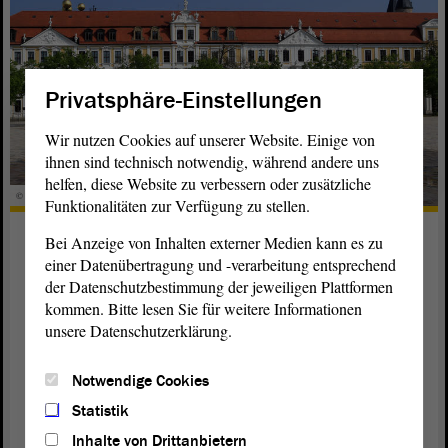
Privatsphäre-Einstellungen
Wir nutzen Cookies auf unserer Website. Einige von
ihnen sind technisch notwendig, während andere uns
helfen, diese Website zu verbessern oder zusätzliche
© ltlsa/Kühne
Funktionalitäten zur Verfügung zu stellen.
Forschungsprojekt zu den ersten
Bei Anzeige von Inhalten externer Medien kann es zu
Landtagen
einer Datenübertragung und -verarbeitung entsprechend
der Datenschutzbestimmung der jeweiligen Plattformen
Im Auftrag des Landtags hat das Zentrum für
kommen. Bitte lesen Sie für weitere Informationen
Sozialforschung Halle e. V. ein Forschungsprojekt zur
unsere Datenschutzerklärung.
wissenschaftlichen Aufarbeitung der ersten beiden
Landtage von Sachsen-Anhalt (1946–1952) und der
Notwendige Cookies
Lebenswege seiner Mitglieder begonnen.
Statistik
weiterlesen
Inhalte von Drittanbietern