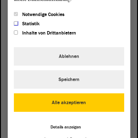
Notwendige Cookies
Statistik
Inhalte von Drittanbietern
Ablehnen
Speichern
Postanschrift
von Sachsen-Anhalt
Landtag
Domplatz 6–9
Alle akzeptieren
39104 Magdeburg
Wegbeschreibung
Details anzeigen
Auf Google Maps