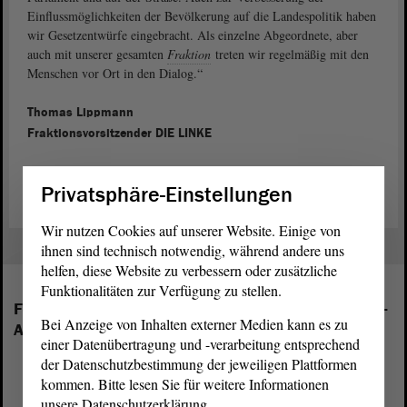
Einflussmöglichkeiten der Bevölkerung auf die Landespolitik haben
wir Gesetzentwürfe eingebracht. Als einzelne Abgeordnete, aber
auch mit unserer gesamten
Fraktion
treten wir regelmäßig mit den
Menschen vor Ort in den Dialog.“
Thomas Lippmann
Fraktionsvorsitzender DIE LINKE
Privatsphäre-Einstellungen
Wir nutzen Cookies auf unserer Website. Einige von
ihnen sind technisch notwendig, während andere uns
helfen, diese Website zu verbessern oder zusätzliche
Funktionalitäten zur Verfügung zu stellen.
Folgende Fraktionen sind im Landtag von Sachsen-
Bei Anzeige von Inhalten externer Medien kann es zu
Anhalt vertreten:
einer Datenübertragung und -verarbeitung entsprechend
der Datenschutzbestimmung der jeweiligen Plattformen
kommen. Bitte lesen Sie für weitere Informationen
unsere Datenschutzerklärung.