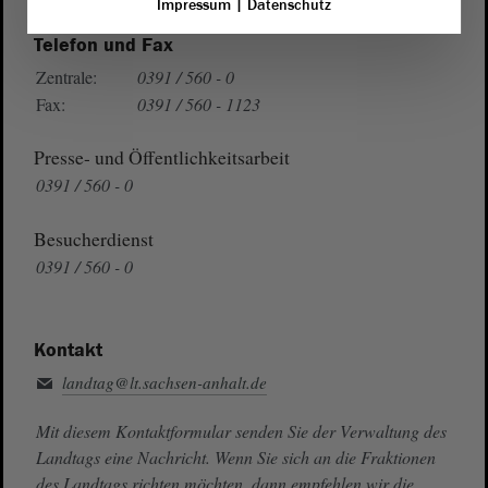
Impressum
|
Datenschutz
Telefon und Fax
Zentrale:
0391 / 560 - 0
Fax:
0391 / 560 - 1123
Presse- und Öffentlichkeitsarbeit
0391 / 560 - 0
Besucherdienst
0391 / 560 - 0
Kontakt
landtag@lt.sachsen-anhalt.de
Mit diesem Kontaktformular senden Sie der Verwaltung des
Landtags eine Nachricht. Wenn Sie sich an die Fraktionen
des Landtags richten möchten, dann empfehlen wir die