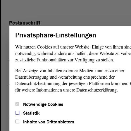
Postanschrift
von Sachsen-Anhalt
Landtag
Privatsphäre-Einstellungen
Domplatz 6–9
39104 Magdeburg
Wir nutzen Cookies auf unserer Website. Einige von ihnen sin
notwendig, während andere uns helfen, diese Website zu verbe
zusätzliche Funktionalitäten zur Verfügung zu stellen.
Wegbeschreibung
Bei Anzeige von Inhalten externer Medien kann es zu einer
Auf Google Maps
Datenübertragung und -verarbeitung entsprechend der
Datenschutzbestimmung der jeweiligen Plattformen kommen. Bi
Telefon und Fax
für weitere Informationen unsere Datenschutzerklärung.
Zentrale:
0391 / 560 - 0
Fax:
0391 / 560 - 1123
Notwendige Cookies
Statistik
Presse- und Öffentlichkeitsarbeit
Inhalte von Drittanbietern
0391 / 560 - 0