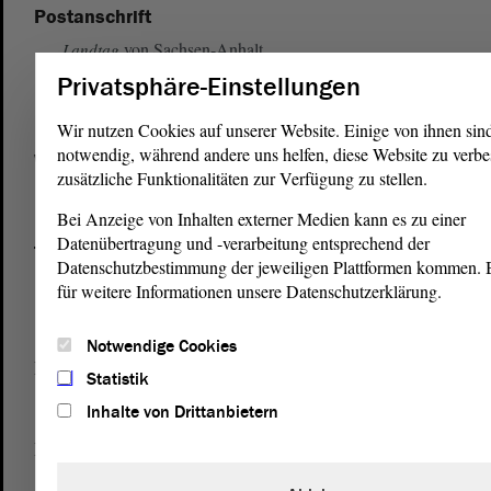
Postanschrift
von Sachsen-Anhalt
Landtag
Domplatz 6–9
Privatsphäre-Einstellungen
39104 Magdeburg
Wir nutzen Cookies auf unserer Website. Einige von ihnen sin
notwendig, während andere uns helfen, diese Website zu verbe
Wegbeschreibung
zusätzliche Funktionalitäten zur Verfügung zu stellen.
Auf Google Maps
Bei Anzeige von Inhalten externer Medien kann es zu einer
Datenübertragung und -verarbeitung entsprechend der
Telefon und Fax
Datenschutzbestimmung der jeweiligen Plattformen kommen. Bi
Zentrale:
0391 / 560 - 0
für weitere Informationen unsere Datenschutzerklärung.
Fax:
0391 / 560 - 1123
Notwendige Cookies
Presse- und Öffentlichkeitsarbeit
Statistik
0391 / 560 - 0
Inhalte von Drittanbietern
Besucherdienst
0391 / 560 - 0