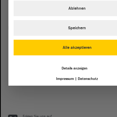
Besucherdienst
0391 / 560 - 0
Ablehnen
Kontakt
Speichern
landtag@lt.sachsen-anhalt.de
Mit diesem Kontaktformular senden Sie der Verwaltung des
Alle akzeptieren
Landtags eine Nachricht. Wenn Sie sich an die Fraktionen
des Landtags richten möchten, dann empfehlen wir die
direkte Kontaktaufnahme mit den Fraktionen.
Details anzeigen
Impressum
|
Datenschutz
zum Kontaktformular
Folgen Sie uns auf