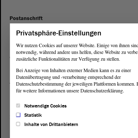
Postanschrift
von Sachsen-Anhalt
Landtag
Privatsphäre-Einstellungen
Domplatz 6–9
39104 Magdeburg
Wir nutzen Cookies auf unserer Website. Einige von ihnen sin
notwendig, während andere uns helfen, diese Website zu verbe
Wegbeschreibung
zusätzliche Funktionalitäten zur Verfügung zu stellen.
Auf Google Maps
Bei Anzeige von Inhalten externer Medien kann es zu einer
Datenübertragung und -verarbeitung entsprechend der
Datenschutzbestimmung der jeweiligen Plattformen kommen. Bi
Telefon und Fax
für weitere Informationen unsere Datenschutzerklärung.
Zentrale:
0391 / 560 - 0
Fax:
0391 / 560 - 1123
Notwendige Cookies
Statistik
Presse- und Öffentlichkeitsarbeit
0391 / 560 - 0
Inhalte von Drittanbietern