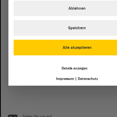
Besucherdienst
0391 / 560 - 0
Ablehnen
Kontakt
Speichern
landtag@lt.sachsen-anhalt.de
Mit diesem Kontaktformular senden Sie der Verwaltung des
Alle akzeptieren
Landtags eine Nachricht. Wenn Sie sich an die Fraktionen
des Landtags richten möchten, dann empfehlen wir die
direkte Kontaktaufnahme mit den Fraktionen.
Details anzeigen
Impressum
|
Datenschutz
zum Kontaktformular
Folgen Sie uns auf