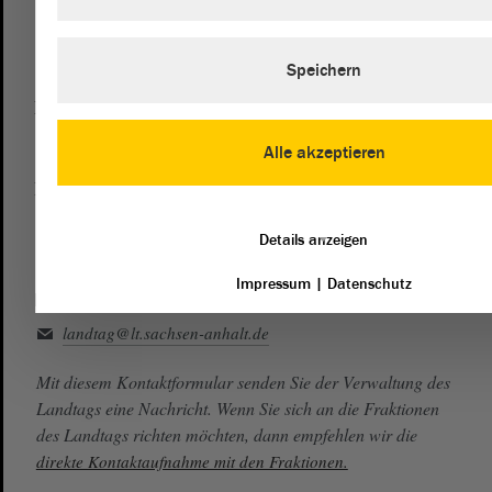
Zentrale:
0391 / 560 - 0
Fax:
0391 / 560 - 1123
Speichern
Presse- und Öffentlichkeitsarbeit
0391 / 560 - 0
Alle akzeptieren
Besucherdienst
0391 / 560 - 0
Details anzeigen
Impressum
|
Datenschutz
Kontakt
landtag@lt.sachsen-anhalt.de
Mit diesem Kontaktformular senden Sie der Verwaltung des
Landtags eine Nachricht. Wenn Sie sich an die Fraktionen
des Landtags richten möchten, dann empfehlen wir die
direkte Kontaktaufnahme mit den Fraktionen.