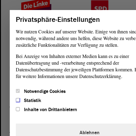
Privatsphäre-Einstellungen
Wir nutzen Cookies auf unserer Website. Einige von ihnen sin
notwendig, während andere uns helfen, diese Website zu verbe
zusätzliche Funktionalitäten zur Verfügung zu stellen.
Bei Anzeige von Inhalten externer Medien kann es zu einer
Datenübertragung und -verarbeitung entsprechend der
Postanschrift
Datenschutzbestimmung der jeweiligen Plattformen kommen. Bi
für weitere Informationen unsere Datenschutzerklärung.
von Sachsen-Anhalt
Landtag
Domplatz 6–9
Notwendige Cookies
39104 Magdeburg
Statistik
Wegbeschreibung
Inhalte von Drittanbietern
Auf Google Maps
Ablehnen
Telefon und Fax