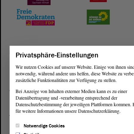
Postanschrift
Privatsphäre-Einstellungen
von Sachsen-Anhalt
Landtag
Wir nutzen Cookies auf unserer Website. Einige von ihnen sin
Domplatz 6–9
notwendig, während andere uns helfen, diese Website zu verbe
39104 Magdeburg
zusätzliche Funktionalitäten zur Verfügung zu stellen.
Bei Anzeige von Inhalten externer Medien kann es zu einer
Wegbeschreibung
Datenübertragung und -verarbeitung entsprechend der
Auf Google Maps
Datenschutzbestimmung der jeweiligen Plattformen kommen. Bi
für weitere Informationen unsere Datenschutzerklärung.
Telefon und Fax
Zentrale:
0391 / 560 - 0
Notwendige Cookies
Fax:
0391 / 560 - 1123