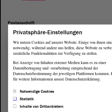
Postanschrift
von Sachsen-Anhalt
Landtag
Privatsphäre-Einstellungen
Domplatz 6–9
Wir nutzen Cookies auf unserer Website. Einige von ihnen sin
39104 Magdeburg
notwendig, während andere uns helfen, diese Website zu verbe
zusätzliche Funktionalitäten zur Verfügung zu stellen.
Wegbeschreibung
Bei Anzeige von Inhalten externer Medien kann es zu einer
Auf Google Maps
Datenübertragung und -verarbeitung entsprechend der
Datenschutzbestimmung der jeweiligen Plattformen kommen. Bi
Telefon und Fax
für weitere Informationen unsere Datenschutzerklärung.
Zentrale:
0391 / 560 - 0
Fax:
0391 / 560 - 1123
Notwendige Cookies
Statistik
Presse- und Öffentlichkeitsarbeit
Inhalte von Drittanbietern
0391 / 560 - 0