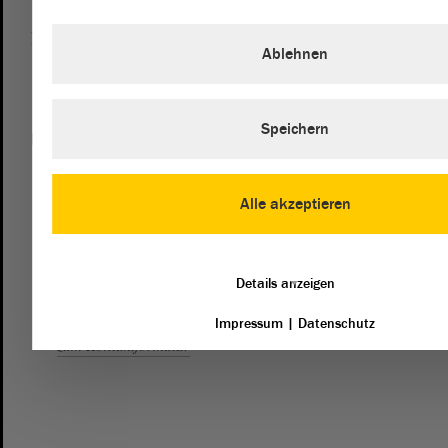
Besucherdienst
Ablehnen
0391 / 560 - 0
Speichern
Kontakt
landtag@lt.sachsen-anhalt.de
Alle akzeptieren
Mit diesem Kontaktformular senden Sie der Verwaltung des
Landtags eine Nachricht. Wenn Sie sich an die Fraktionen
des Landtags richten möchten, dann empfehlen wir die
Details anzeigen
direkte Kontaktaufnahme mit den Fraktionen.
Impressum
|
Datenschutz
zum Kontaktformular