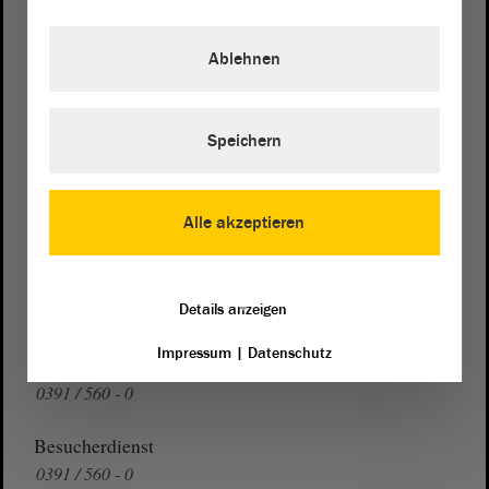
Postanschrift
von Sachsen-Anhalt
Landtag
Ablehnen
Domplatz 6–9
39104 Magdeburg
Speichern
Wegbeschreibung
Auf Google Maps
Alle akzeptieren
Telefon und Fax
Zentrale:
0391 / 560 - 0
Details anzeigen
Fax:
0391 / 560 - 1123
Impressum
|
Datenschutz
Presse- und Öffentlichkeitsarbeit
0391 / 560 - 0
Besucherdienst
0391 / 560 - 0