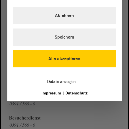
Postanschrift
von Sachsen-Anhalt
Landtag
Ablehnen
Domplatz 6–9
39104 Magdeburg
Speichern
Wegbeschreibung
Auf Google Maps
Alle akzeptieren
Telefon und Fax
Zentrale:
0391 / 560 - 0
Details anzeigen
Fax:
0391 / 560 - 1123
Impressum
|
Datenschutz
Presse- und Öffentlichkeitsarbeit
0391 / 560 - 0
Besucherdienst
0391 / 560 - 0