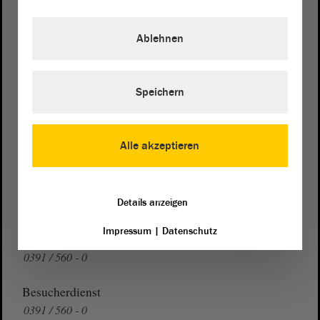
Postanschrift
von Sachsen-Anhalt
Landtag
Ablehnen
Domplatz 6–9
39104 Magdeburg
Speichern
Wegbeschreibung
Auf Google Maps
Alle akzeptieren
Telefon und Fax
Zentrale:
0391 / 560 - 0
Details anzeigen
Fax:
0391 / 560 - 1123
Impressum
|
Datenschutz
Presse- und Öffentlichkeitsarbeit
0391 / 560 - 0
Besucherdienst
0391 / 560 - 0