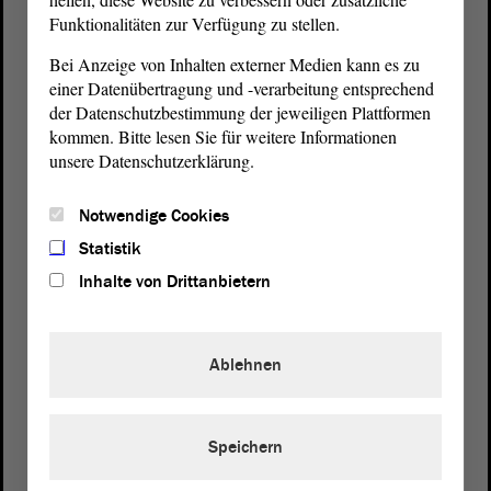
Funktionalitäten zur Verfügung zu stellen.
Bei Anzeige von Inhalten externer Medien kann es zu
einer Datenübertragung und -verarbeitung entsprechend
der Datenschutzbestimmung der jeweiligen Plattformen
Postanschrift
kommen. Bitte lesen Sie für weitere Informationen
unsere Datenschutzerklärung.
von Sachsen-Anhalt
Landtag
Domplatz 6–9
Notwendige Cookies
39104 Magdeburg
Statistik
Wegbeschreibung
Inhalte von Drittanbietern
Auf Google Maps
Ablehnen
Telefon und Fax
Zentrale:
0391 / 560 - 0
Fax:
0391 / 560 - 1123
Speichern
Presse- und Öffentlichkeitsarbeit