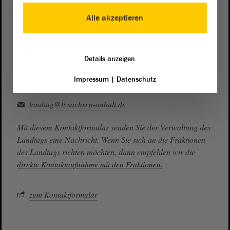
0391 / 560 - 0
Alle akzeptieren
Besucherdienst
0391 / 560 - 0
Details anzeigen
Impressum
|
Datenschutz
Kontakt
landtag@lt.sachsen-anhalt.de
Mit diesem Kontaktformular senden Sie der Verwaltung des
Landtags eine Nachricht. Wenn Sie sich an die Fraktionen
des Landtags richten möchten, dann empfehlen wir die
direkte Kontaktaufnahme mit den Fraktionen.
zum Kontaktformular