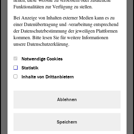
Funktionalitäten zur Verfügung zu stellen.
Bei Anzeige von Inhalten externer Medien kann es zu
einer Datenübertragung und -verarbeitung entsprechend
der Datenschutzbestimmung der jeweiligen Plattformen
Postanschrift
kommen. Bitte lesen Sie für weitere Informationen
unsere Datenschutzerklärung.
von Sachsen-Anhalt
Landtag
Domplatz 6–9
Notwendige Cookies
39104 Magdeburg
Statistik
Wegbeschreibung
Inhalte von Drittanbietern
Auf Google Maps
Ablehnen
Telefon und Fax
Zentrale:
0391 / 560 - 0
Fax:
0391 / 560 - 1123
Speichern
Presse- und Öffentlichkeitsarbeit