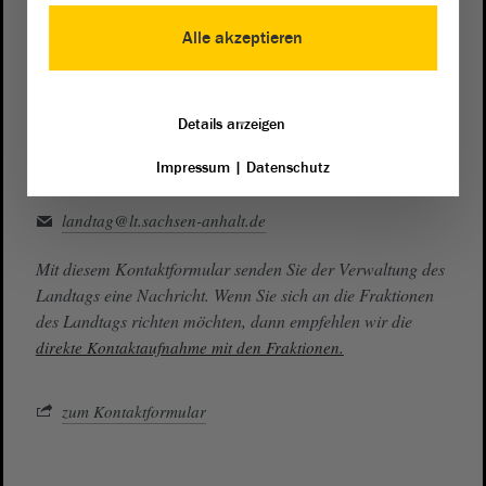
0391 / 560 - 0
Alle akzeptieren
Besucherdienst
0391 / 560 - 0
Details anzeigen
Impressum
|
Datenschutz
Kontakt
landtag@lt.sachsen-anhalt.de
Mit diesem Kontaktformular senden Sie der Verwaltung des
Landtags eine Nachricht. Wenn Sie sich an die Fraktionen
des Landtags richten möchten, dann empfehlen wir die
direkte Kontaktaufnahme mit den Fraktionen.
zum Kontaktformular