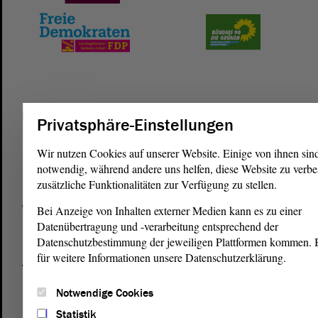
Postanschrift
Privatsphäre-Einstellungen
von Sachsen-Anhalt
Landtag
Wir nutzen Cookies auf unserer Website. Einige von ihnen sin
Domplatz 6–9
notwendig, während andere uns helfen, diese Website zu verbe
39104 Magdeburg
zusätzliche Funktionalitäten zur Verfügung zu stellen.
Wegbeschreibung
Bei Anzeige von Inhalten externer Medien kann es zu einer
Datenübertragung und -verarbeitung entsprechend der
Auf Google Maps
Datenschutzbestimmung der jeweiligen Plattformen kommen. Bi
für weitere Informationen unsere Datenschutzerklärung.
Telefon und Fax
Zentrale:
0391 / 560 - 0
Notwendige Cookies
Fax:
0391 / 560 - 1123
Statistik