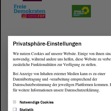
Postanschrift
Privatsphäre-Einstellungen
von Sachsen-Anhalt
Landtag
Wir nutzen Cookies auf unserer Website. Einige von ihnen sin
Domplatz 6–9
notwendig, während andere uns helfen, diese Website zu verbe
39104 Magdeburg
zusätzliche Funktionalitäten zur Verfügung zu stellen.
Wegbeschreibung
Bei Anzeige von Inhalten externer Medien kann es zu einer
Datenübertragung und -verarbeitung entsprechend der
Auf Google Maps
Datenschutzbestimmung der jeweiligen Plattformen kommen. Bi
für weitere Informationen unsere Datenschutzerklärung.
Telefon und Fax
Zentrale:
0391 / 560 - 0
Notwendige Cookies
Fax:
0391 / 560 - 1123
Statistik