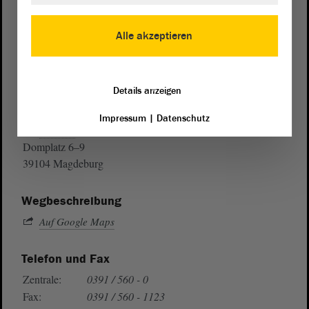
Alle akzeptieren
Details anzeigen
Postanschrift
Impressum
|
Datenschutz
von Sachsen-Anhalt
Landtag
Domplatz 6–9
39104 Magdeburg
Wegbeschreibung
Auf Google Maps
Telefon und Fax
Zentrale:
0391 / 560 - 0
Fax:
0391 / 560 - 1123