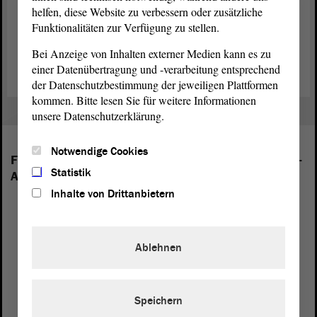
Stimmung täglich verschlechterte, bis der damalige deutsche
helfen, diese Website zu verbessern oder zusätzliche
Bundesaußenminister Hans-Dietrich Genscher den Balkon betritt.
Funktionalitäten zur Verfügung zu stellen.
Zurück zum Dossier „35 Jahre Friedliche Revolution“
Bei Anzeige von Inhalten externer Medien kann es zu
einer Datenübertragung und -verarbeitung entsprechend
der Datenschutzbestimmung der jeweiligen Plattformen
kommen. Bitte lesen Sie für weitere Informationen
unsere Datenschutzerklärung.
Notwendige Cookies
Folgende Fraktionen sind im Landtag von Sachsen-
Statistik
Anhalt vertreten:
Inhalte von Drittanbietern
Ablehnen
Speichern