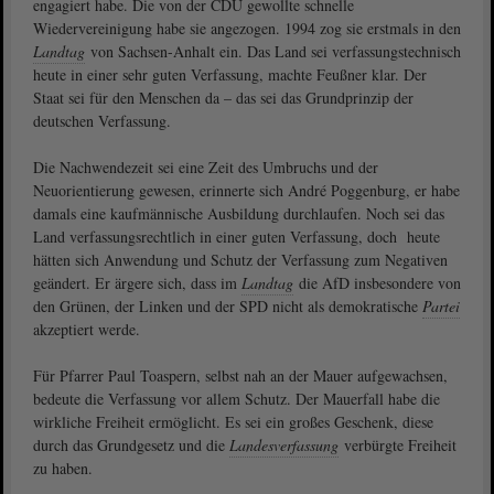
engagiert habe. Die von der CDU gewollte schnelle
Wiedervereinigung habe sie angezogen. 1994 zog sie erstmals in den
Landtag
von Sachsen-Anhalt ein. Das Land sei verfassungstechnisch
heute in einer sehr guten Verfassung, machte Feußner klar. Der
Staat sei für den Menschen da – das sei das Grundprinzip der
deutschen Verfassung.
Die Nachwendezeit sei eine Zeit des Umbruchs und der
Neuorientierung gewesen, erinnerte sich André Poggenburg, er habe
damals eine kaufmännische Ausbildung durchlaufen. Noch sei das
Land verfassungsrechtlich in einer guten Verfassung, doch heute
hätten sich Anwendung und Schutz der Verfassung zum Negativen
geändert. Er ärgere sich, dass im
Landtag
die AfD insbesondere von
den Grünen, der Linken und der SPD nicht als demokratische
Partei
akzeptiert werde.
Für Pfarrer Paul Toaspern, selbst nah an der Mauer aufgewachsen,
bedeute die Verfassung vor allem Schutz. Der Mauerfall habe die
wirkliche Freiheit ermöglicht. Es sei ein großes Geschenk, diese
durch das Grundgesetz und die
Landesverfassung
verbürgte Freiheit
zu haben.