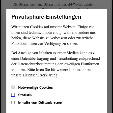
Die Bürgerinnen und Bürger in Bitterfeld-Wolfen zeigten
sich als interessierte Zuhörer, stellten aber in Sinne des
Abends auch Fragen am Diskussionstisch. Foto: Stefan
Privatsphäre-Einstellungen
Müller
Wir nutzen Cookies auf unserer Website. Einige von
Würde des Menschen oder Würde des
ihnen sind technisch notwendig, während andere uns
Deutschen?
helfen, diese Website zu verbessern oder zusätzliche
Funktionalitäten zur Verfügung zu stellen.
Ein Gast lobte die Heraushebung der Würde des Menschen in der
Verfassung. Gelte das auch aus Sicht der AfD? – Natürlich sei es die
Bei Anzeige von Inhalten externer Medien kann es zu
Würde des Menschen, „aber es gibt das Gefühl, dass mit zweierlei
einer Datenübertragung und -verarbeitung entsprechend
Maß gemessen wird, es besteht das Empfinden, dass die Würde von
der Datenschutzbestimmung der jeweiligen Plattformen
Zugereisten über die der von hier stammenden Menschen gestellt
kommen. Bitte lesen Sie für weitere Informationen
wird“, sagte Poggenburg. Aber müsse eine
Partei
ein solches
unsere Datenschutzerklärung.
Empfinden nicht mit Fakten ausräumen? „Die AfD stelle sich einer
akuten Gefahr, die Situation kann man nicht gutreden oder
wegreden“, erklärte Poggenburg.
Notwendige Cookies
Statistik
Die AfD pauschalisiere zu sehr, kritisierte Feußner. Die AfD nehme
das Einzelbeispiel und mache es zum Allgemeinen. Es sei
Inhalte von Drittanbietern
unangemessen, Probleme auf dem Rücken von Asylbewerbern