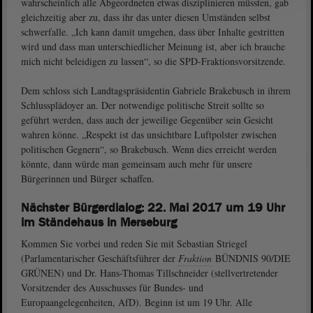
wahrscheinlich alle Abgeordneten etwas disziplinieren müssten, gab
gleichzeitig aber zu, dass ihr das unter diesen Umständen selbst
schwerfalle. „Ich kann damit umgehen, dass über Inhalte gestritten
wird und dass man unterschiedlicher Meinung ist, aber ich brauche
mich nicht beleidigen zu lassen“, so die SPD-Fraktionsvorsitzende.
Dem schloss sich Landtagspräsidentin Gabriele Brakebusch in ihrem
Schlussplädoyer an. Der notwendige politische Streit sollte so
geführt werden, dass auch der jeweilige Gegenüber sein Gesicht
wahren könne. „Respekt ist das unsichtbare Luftpolster zwischen
politischen Gegnern“, so Brakebusch. Wenn dies erreicht werden
könnte, dann würde man gemeinsam auch mehr für unsere
Bürgerinnen und Bürger schaffen.
Nächster Bürgerdialog: 22. Mai 2017 um 19 Uhr
im Ständehaus in Merseburg
Kommen Sie vorbei und reden Sie mit Sebastian Striegel
(Parlamentarischer Geschäftsführer der
Fraktion
BÜNDNIS 90/DIE
GRÜNEN) und Dr. Hans-Thomas Tillschneider (stellvertretender
Vorsitzender des Ausschusses für Bundes- und
Europaangelegenheiten, AfD). Beginn ist um 19 Uhr. Alle