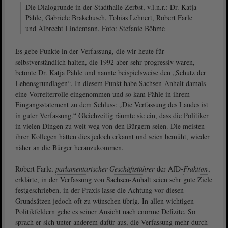
Die Dialogrunde in der Stadthalle Zerbst, v.l.n.r.: Dr. Katja
Pähle, Gabriele Brakebusch, Tobias Lehnert, Robert Farle
und Albrecht Lindemann. Foto: Stefanie Böhme
Es gebe Punkte in der Verfassung, die wir heute für
selbstverständlich halten, die 1992 aber sehr progressiv waren,
betonte Dr. Katja Pähle und nannte beispielsweise den „Schutz der
Lebensgrundlagen“. In diesem Punkt habe Sachsen-Anhalt damals
eine Vorreiterrolle eingenommen und so kam Pähle in ihrem
Eingangsstatement zu dem Schluss: „Die Verfassung des Landes ist
in guter Verfassung.“ Gleichzeitig räumte sie ein, dass die Politiker
in vielen Dingen zu weit weg von den Bürgern seien. Die meisten
ihrer Kollegen hätten dies jedoch erkannt und seien bemüht, wieder
näher an die Bürger heranzukommen.
Robert Farle,
parlamentarischer Geschäftsführer
der AfD-
Fraktion
,
erklärte, in der Verfassung von Sachsen-Anhalt seien sehr gute Ziele
festgeschrieben, in der Praxis lasse die Achtung vor diesen
Grundsätzen jedoch oft zu wünschen übrig. In allen wichtigen
Politikfeldern gebe es seiner Ansicht nach enorme Defizite. So
sprach er sich unter anderem dafür aus, die Verfassung mehr durch