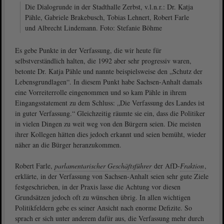
Die Dialogrunde in der Stadthalle Zerbst, v.l.n.r.: Dr. Katja
Pähle, Gabriele Brakebusch, Tobias Lehnert, Robert Farle
und Albrecht Lindemann. Foto: Stefanie Böhme
Es gebe Punkte in der Verfassung, die wir heute für
selbstverständlich halten, die 1992 aber sehr progressiv waren,
betonte Dr. Katja Pähle und nannte beispielsweise den „Schutz der
Lebensgrundlagen“. In diesem Punkt habe Sachsen-Anhalt damals
eine Vorreiterrolle eingenommen und so kam Pähle in ihrem
Eingangsstatement zu dem Schluss: „Die Verfassung des Landes ist
in guter Verfassung.“ Gleichzeitig räumte sie ein, dass die Politiker
in vielen Dingen zu weit weg von den Bürgern seien. Die meisten
ihrer Kollegen hätten dies jedoch erkannt und seien bemüht, wieder
näher an die Bürger heranzukommen.
Robert Farle,
parlamentarischer Geschäftsführer
der AfD-
Fraktion
,
erklärte, in der Verfassung von Sachsen-Anhalt seien sehr gute Ziele
festgeschrieben, in der Praxis lasse die Achtung vor diesen
Grundsätzen jedoch oft zu wünschen übrig. In allen wichtigen
Politikfeldern gebe es seiner Ansicht nach enorme Defizite. So
sprach er sich unter anderem dafür aus, die Verfassung mehr durch