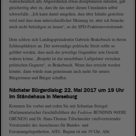
wahrscheinlich alle Abgeordneten etwas disziplinieren müssten, gab
gleichzeitig aber zu, dass ihr das unter diesen Umständen selbst
schwerfalle. „Ich kann damit umgehen, dass über Inhalte gestritten
wird und dass man unterschiedlicher Meinung ist, aber ich brauche
mich nicht beleidigen zu lassen“, so die SPD-Fraktionsvorsitzende.
Dem schloss sich Landtagspräsidentin Gabriele Brakebusch in ihrem
Schlussplädoyer an. Der notwendige politische Streit sollte so
geführt werden, dass auch der jeweilige Gegenüber sein Gesicht
wahren könne. „Respekt ist das unsichtbare Luftpolster zwischen
politischen Gegnern“, so Brakebusch. Wenn dies erreicht werden
könnte, dann würde man gemeinsam auch mehr für unsere
Bürgerinnen und Bürger schaffen.
Nächster Bürgerdialog: 22. Mai 2017 um 19 Uhr
im Ständehaus in Merseburg
Kommen Sie vorbei und reden Sie mit Sebastian Striegel
(Parlamentarischer Geschäftsführer der
Fraktion
BÜNDNIS 90/DIE
GRÜNEN) und Dr. Hans-Thomas Tillschneider (stellvertretender
Vorsitzender des Ausschusses für Bundes- und
Europaangelegenheiten, AfD). Beginn ist um 19 Uhr. Alle