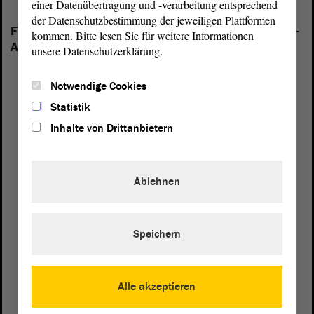
einer Datenübertragung und -verarbeitung entsprechend
der Datenschutzbestimmung der jeweiligen Plattformen
Folgende Fraktionen sind im Landtag von Sachsen-
kommen. Bitte lesen Sie für weitere Informationen
Anhalt vertreten:
unsere Datenschutzerklärung.
Notwendige Cookies
Statistik
Inhalte von Drittanbietern
Ablehnen
Speichern
Alle akzeptieren
Postanschrift