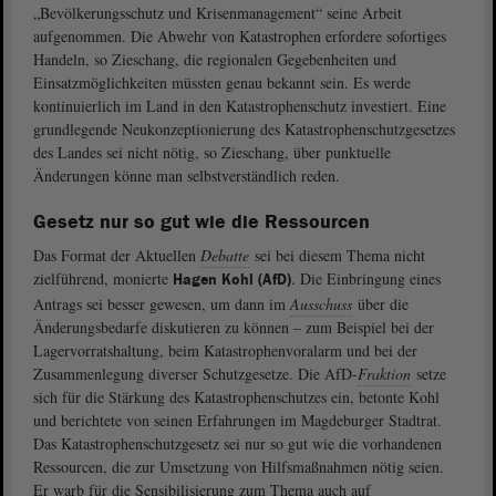
„Bevölkerungsschutz und Krisenmanagement“ seine Arbeit
aufgenommen. Die Abwehr von Katastrophen erfordere sofortiges
Handeln, so Zieschang, die regionalen Gegebenheiten und
Einsatzmöglichkeiten müssten genau bekannt sein. Es werde
kontinuierlich im Land in den Katastrophenschutz investiert. Eine
grundlegende Neukonzeptionierung des Katastrophenschutzgesetzes
des Landes sei nicht nötig, so Zieschang, über punktuelle
Änderungen könne man selbstverständlich reden.
Gesetz nur so gut wie die Ressourcen
Das Format der Aktuellen
Debatte
sei bei diesem Thema nicht
zielführend, monierte
. Die Einbringung eines
Hagen Kohl (AfD)
Antrags sei besser gewesen, um dann im
Ausschuss
über die
Änderungsbedarfe diskutieren zu können – zum Beispiel bei der
Lagervorratshaltung, beim Katastrophenvoralarm und bei der
Zusammenlegung diverser Schutzgesetze. Die AfD-
Fraktion
setze
sich für die Stärkung des Katastrophenschutzes ein, betonte Kohl
und berichtete von seinen Erfahrungen im Magdeburger Stadtrat.
Das Katastrophenschutzgesetz sei nur so gut wie die vorhandenen
Ressourcen, die zur Umsetzung von Hilfsmaßnahmen nötig seien.
Er warb für die Sensibilisierung zum Thema auch auf