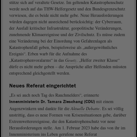
stütze sich auf veraltete Gesetze. Im geltenden Katastrophenschutz
werde noch auf das THW-Helfergesetz und den Bundesgrenzschutz
verwiesen, die es beide nicht mehr gebe. Neue Herausforderungen
würden dagegen nicht ausreichend berücksichtig: der Cyberraum,
der Ausfall kritischer Infrastruktur, geopolitische Veränderungen,
zunehmende Klimaereignisse und der Zivilschutz. Es müsse zudem
eine Veränderung bei der Einordung von Gefahrenlagen als
Katastrophenfall geben, beispielsweise als „außergewöhnliches
Ereignis“. Erben warb für die Aufnahme des
„Katastrophenvoralarms“ in das
Gesetz
. „Helfer zweiter Klasse“
dürfe es nicht mehr geben – die Ansprüche aller Helfenden müssten
entsprechend gleichgestellt werden.
Neues Referat eingerichtet
„Es sei auch noch Tag des Rauchmelders“, erinnerte
mit einem
Innenministerin Dr. Tamara Zieschang (CDU)
Augenzwinkern und dankte für die
Aktuelle Debatte
. Es sei völlig
unstrittig, dass es neue Formen von Krisensituationen gebe, darüber
Extremwetterereignisse, die den Katastrophenschutz vor neue
Herausforderungen stelle. Am 1. Februar 2023 habe das von ihr im
Innenministerium ins Leben gerufene neue Referat