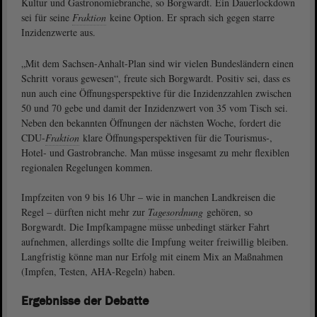
Kultur und Gastronomiebranche, so Borgwardt. Ein Dauerlockdown
sei für seine
Fraktion
keine Option. Er sprach sich gegen starre
Inzidenzwerte aus.
„Mit dem Sachsen-Anhalt-Plan sind wir vielen Bundesländern einen
Schritt voraus gewesen“, freute sich Borgwardt. Positiv sei, dass es
nun auch eine Öffnungsperspektive für die Inzidenzzahlen zwischen
50 und 70 gebe und damit der Inzidenzwert von 35 vom Tisch sei.
Neben den bekannten Öffnungen der nächsten Woche, fordert die
CDU-
Fraktion
klare Öffnungsperspektiven für die Tourismus-,
Hotel- und Gastrobranche. Man müsse insgesamt zu mehr flexiblen
regionalen Regelungen kommen.
Impfzeiten von 9 bis 16 Uhr – wie in manchen Landkreisen die
Regel – dürften nicht mehr zur
Tagesordnung
gehören, so
Borgwardt. Die Impfkampagne müsse unbedingt stärker Fahrt
aufnehmen, allerdings sollte die Impfung weiter freiwillig bleiben.
Langfristig könne man nur Erfolg mit einem Mix an Maßnahmen
(Impfen, Testen, AHA-Regeln) haben.
Ergebnisse der Debatte