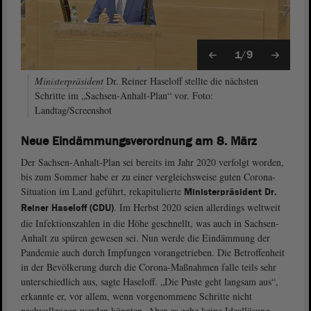
1/9
Ministerpräsident
Dr. Reiner Haseloff stellte die nächsten
Schritte im „Sachsen-Anhalt-Plan“ vor. Foto:
Landtag/Screenshot
Neue Eindämmungsverordnung am 8. März
Der Sachsen-Anhalt-Plan sei bereits im Jahr 2020 verfolgt worden,
bis zum Sommer habe er zu einer vergleichsweise guten Corona-
Situation im Land geführt, rekapitulierte
Ministerpräsident Dr.
. Im Herbst 2020 seien allerdings weltweit
Reiner Haseloff (CDU)
die Infektionszahlen in die Höhe geschnellt, was auch in Sachsen-
Anhalt zu spüren gewesen sei. Nun werde die Eindämmung der
Pandemie auch durch Impfungen vorangetrieben. Die Betroffenheit
in der Bevölkerung durch die Corona-Maßnahmen falle teils sehr
unterschiedlich aus, sagte Haseloff. „Die Puste geht langsam aus“,
erkannte er, vor allem, wenn vorgenommene Schritte nicht
nachvollzogen werden könnten. Aber es gebe keine Ideallösung,