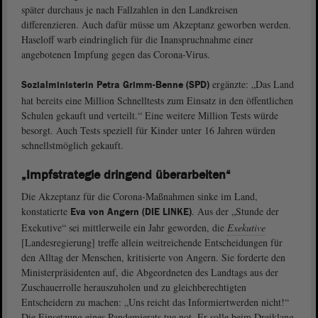
später durchaus je nach Fallzahlen in den Landkreisen
differenzieren. Auch dafür müsse um Akzeptanz geworben werden.
Haseloff warb eindringlich für die Inanspruchnahme einer
angebotenen Impfung gegen das Corona-Virus.
ergänzte: „Das Land
Sozialministerin Petra Grimm-Benne (SPD)
hat bereits eine Million Schnelltests zum Einsatz in den öffentlichen
Schulen gekauft und verteilt.“ Eine weitere Million Tests würde
besorgt. Auch Tests speziell für Kinder unter 16 Jahren würden
schnellstmöglich gekauft.
„Impfstrategie dringend überarbeiten“
Die Akzeptanz für die Corona-Maßnahmen sinke im Land,
konstatierte
. Aus der „Stunde der
Eva von Angern (DIE LINKE)
Exekutive“ sei mittlerweile ein Jahr geworden, die
Exekutive
[Landesregierung] treffe allein weitreichende Entscheidungen für
den Alltag der Menschen, kritisierte von Angern. Sie forderte den
Ministerpräsidenten auf, die Abgeordneten des Landtags aus der
Zuschauerrolle herauszuholen und zu gleichberechtigten
Entscheidern zu machen: „Uns reicht das Informiertwerden nicht!“
Die Einsetzung eines Pandemierats tue not. Er solle beim Dreiklang