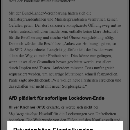
trotz der Pandemie weiter funktionierten.
Mit der Bund-Länder-Vereinbarung hätten sich die
Ministerpräsidentinnen und Ministerpräsidenten vermutlich keinen
Gefallen getan. Der dort skizzierte komplizierte Öffnungsweg mit so
vielen unterschiedlichen Inzidenzen, enthalte keine klare Botschaft
für die Bevölkerung und mache viel Übersetzungsleistung nötig.
Dennoch würden die Beschlüsse „Anlass zur Hoffnung“ geben, so
die SPD-Abgeordnete. Langfristig dürfe nicht der Inzidenzwert
allein der Weg zu mehr Freiheit sein. Dies könne nur gelingen,
wenn unser aller Gesundheit besser geschützt werde, vor allem
durch Impfen und Testen. Außerdem müssten Tests umfangreich
sequenziert werden, um neuartige Mutationen schnell festzustellen.
Pähle sagte abschließend: „Wir wollen neue Freiheiten erreichen und
das schaffen wir nicht mit neuer Sorglosigkeit.“
AfD plädiert für sofortiges Lockdown-Ende
erklärte, er werde sich nicht bei
Oliver Kirchner (AfD)
Ministerpräsident
Haseloff für die Lockerungen von Unfreiheiten
bedanken. Die Welt werde von den Füßen auf den Kopf gestellt und
die Ausnahmesituation werde zu einem Normalzustand erklärt.