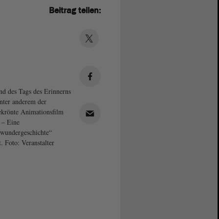
Beitrag teilen:
d des Tags des Erinnerns
nter anderem der
ekrönte Animationsfilm
i – Eine
wundergeschichte“
t. Foto: Veranstalter