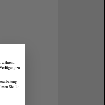
g, während
r Verfügung zu
erarbeitung
lesen Sie für