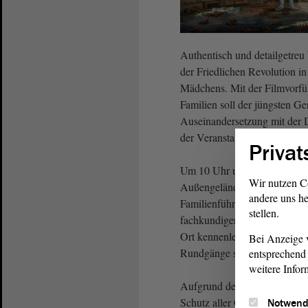
Authentisch und detailgetreu b
der Friedlichen Revolution i
Mädchens. Mit der Filmvorfü
Familien soll der jüngsten Ge
Auseinandersetzung mit der
der Veranstaltung wird für F
Privat
Um 10 Uhr und um 15 Uhr we
Wir nutzen C
Außengelände der Gedenkstät
andere uns he
Familienführung mit dem Tite
stellen.
fachkundiger Anleitung könn
Ort kennenlernen. Am Grenzd
Bei Anzeige v
Rundgänge statt.
entsprechend 
weitere Infor
Aufgrund der geltenden M
Schutz aller Gäste und Mitw
Notwend