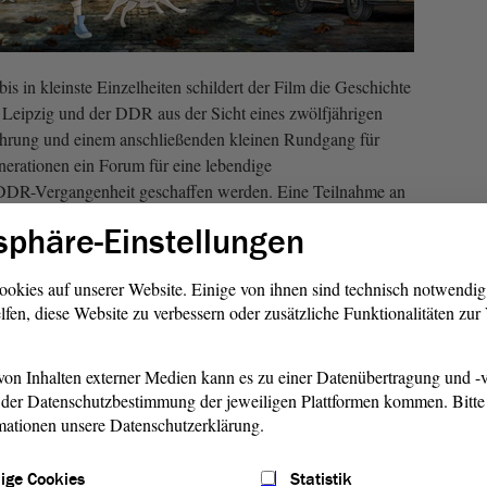
is in kleinste Einzelheiten schildert der Film die Geschichte
n Leipzig und der DDR aus der Sicht eines zwölfjährigen
hrung und einem anschließenden kleinen Rundgang für
nerationen ein Forum für eine lebendige
 DDR-Vergangenheit geschaffen werden. Eine Teilnahme an
amilien und Kinder ab dem 10. Lebensjahr empfohlen.
sphäre-Einstellungen
rden kostenfreie geführte Rundgänge über das
ookies auf unserer Website. Einige von ihnen sind technisch notwendi
te angeboten. Zusätzlich findet um 14 Uhr eine
lfen, diese Website zu verbessern oder zusätzliche Funktionalitäten zu
l „Eine Grenze durch Deutschland“ statt. Unter
en Familien mit Kindern und Jugendlichen den historischen
enkmal Hötensleben finden 10, 13 und 15 Uhr geführte
on Inhalten externer Medien kann es zu einer Datenübertragung und -v
der Datenschutzbestimmung der jeweiligen Plattformen kommen. Bitte 
mationen unsere Datenschutzerklärung.
aßnahmen zur Eindämmung von SARS-CoV-2 und zum
irkenden müssen der Zugang zur Veranstaltung sowie die
ige Cookies
Statistik