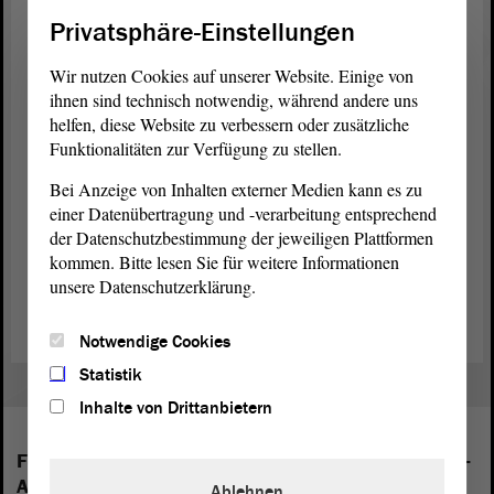
Eingangs der Anmeldungen vergeben.
Privatsphäre-Einstellungen
„Die Zeit ist reif! Entdeckungsreise mit Fritzi“
Wir nutzen Cookies auf unserer Website. Einige von
Vom 9. November bis 18. Dezember 2020 bietet die Gedenkstätte
ihnen sind technisch notwendig, während andere uns
außerdem Schülerprojekttage mit dem Titel „Die Zeit ist reif!
helfen, diese Website zu verbessern oder zusätzliche
Entdeckungsreise mit Fritzi“ an. Schülerinnen und Schüler der
Funktionalitäten zur Verfügung zu stellen.
Klassenstufen 5 bis 8 lernen mit der Vorführung des
Animationsfilmes „Fritzi – Eine Wendewundergeschichte“ und
Bei Anzeige von Inhalten externer Medien kann es zu
einem anschließenden Workshop die Geschichte der deutschen
einer Datenübertragung und -verarbeitung entsprechend
Teilung sowie der friedlichen Revolution in der DDR kennen. Die
der Datenschutzbestimmung der jeweiligen Plattformen
Teilnahme ist kostenfrei. Weitere Informationen zum Programm
kommen. Bitte lesen Sie für weitere Informationen
sowie der Anmeldung erhalten Interessenten unter
unsere Datenschutzerklärung.
www.erinnern.org oder per Telefon unter 039406 9209-12.
Notwendige Cookies
Statistik
Inhalte von Drittanbietern
Folgende Fraktionen sind im Landtag von Sachsen-
Anhalt vertreten:
Ablehnen