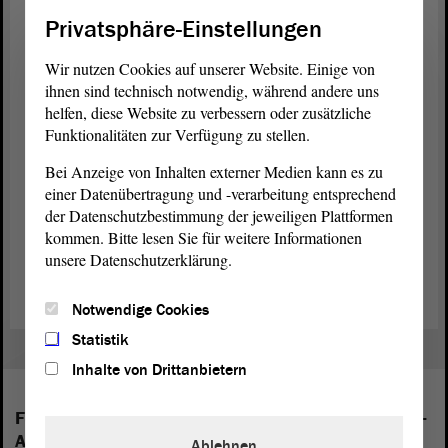
Eingangs der Anmeldungen vergeben.
Privatsphäre-Einstellungen
„Die Zeit ist reif! Entdeckungsreise mit Fritzi“
Wir nutzen Cookies auf unserer Website. Einige von
Vom 9. November bis 18. Dezember 2020 bietet die Gedenkstätte
ihnen sind technisch notwendig, während andere uns
außerdem Schülerprojekttage mit dem Titel „Die Zeit ist reif!
helfen, diese Website zu verbessern oder zusätzliche
Entdeckungsreise mit Fritzi“ an. Schülerinnen und Schüler der
Funktionalitäten zur Verfügung zu stellen.
Klassenstufen 5 bis 8 lernen mit der Vorführung des
Animationsfilmes „Fritzi – Eine Wendewundergeschichte“ und
Bei Anzeige von Inhalten externer Medien kann es zu
einem anschließenden Workshop die Geschichte der deutschen
einer Datenübertragung und -verarbeitung entsprechend
Teilung sowie der friedlichen Revolution in der DDR kennen. Die
der Datenschutzbestimmung der jeweiligen Plattformen
Teilnahme ist kostenfrei. Weitere Informationen zum Programm
kommen. Bitte lesen Sie für weitere Informationen
sowie der Anmeldung erhalten Interessenten unter
unsere Datenschutzerklärung.
www.erinnern.org oder per Telefon unter 039406 9209-12.
Notwendige Cookies
Statistik
Inhalte von Drittanbietern
Folgende Fraktionen sind im Landtag von Sachsen-
Anhalt vertreten:
Ablehnen