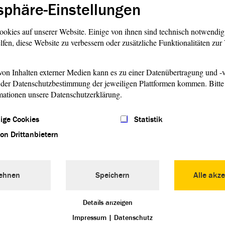
Corona-Virus schränkt
sphäre-Einstellungen
Arbeit im Landtag ein
ookies auf unserer Website. Einige von ihnen sind technisch notwendi
Bis mindestens Ostern sind keine
lfen, diese Website zu verbessern oder zusätzliche Funktionalitäten zu
Besuchergruppen im Landtag erlaubt
und die Politiker treffen sich nicht
on Inhalten externer Medien kann es zu einer Datenübertragung und -v
Ausschüssen.
der Datenschutzbestimmung der jeweiligen Plattformen kommen. Bitte 
La
mationen unsere Datenschutzerklärung.
bü
ige Cookies
Statistik
hat
Die
von Drittanbietern
r die
zukü
durc
Parl
ehnen
Speichern
Alle akze
weiterlesen
w
Details anzeigen
Impressum
|
Datenschutz
Zu unserem Archiv aus Texten in Einfacher Sprache