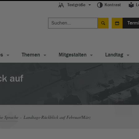
Textgröße
Kontrast
L
Term
es
Themen
Mitgestalten
Landtag
ck auf
he Sprache
Landtags-Rückblick auf Februar/März