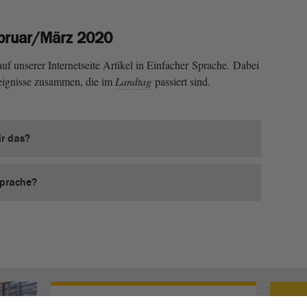
bruar/März 2020
f unserer Internetseite Artikel in Einfacher Sprache. Dabei
reignisse zusammen, die im
Landtag
passiert sind.
r das?
Sprache?