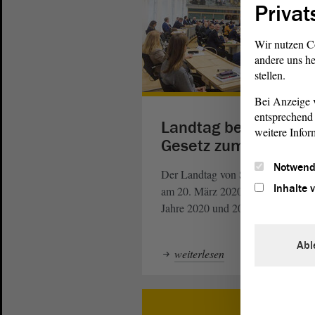
Privat
Wir nutzen C
andere uns he
stellen.
Bei Anzeige v
entsprechend 
Landtag beschließt
weitere Infor
Gesetz zum Haushalt
Notwend
Der Landtag von Sachsen-Anhalt 
Inhalte 
am 20. März 2020 den Haushalt fü
Jahre 2020 und 2021 beschlossen.
Abl
weiterlesen