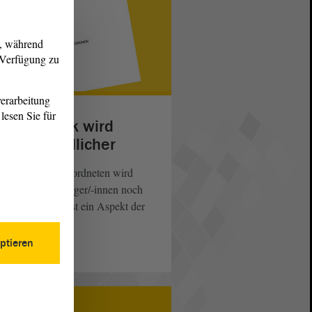
g, während
r Verfügung zu
erarbeitung
lesen Sie für
ndespolitik wird
rgerfreundlicher
 Arbeit der Abgeordneten wird
nftig für die Bürger/-innen noch
hsichtiger. Das ist ein Aspekt der
amentsreform.
ptieren
eiterlesen