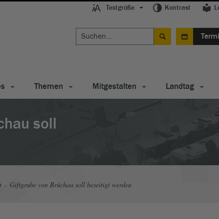
Textgröße
Kontrast
L
Term
es
Themen
Mitgestalten
Landtag
chau soll
t
Giftgrube von Brüchau soll beseitigt werden