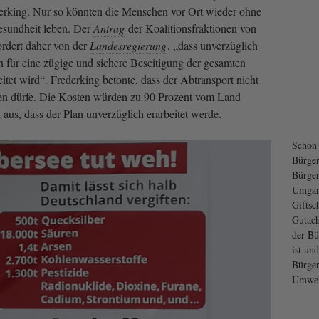
derking. Nur so könnten die Menschen vor Ort wieder ohne
esundheit leben. Der
Antrag
der Koalitionsfraktionen von
ert daher von der
Landesregierung
, „dass unverzüglich
 für eine zügige und sichere Beseitigung der gesamten
tet wird“. Frederking betonte, dass der Abtransport nicht
en dürfe. Die Kosten würden zu 90 Prozent vom Land
us, dass der Plan unverzüglich erarbeitet werde.
Schon 
Bürger
Bürger
Umgan
Giftsc
Gutach
der Bü
ist und
Bürger
Umwel