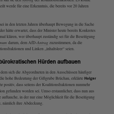
eilt werde für eine Erkenntnis, die bereits vor 20 Jahren
sei in den letzten Jahren überhaupt Bewegung in die Sache
r hätte erwartet, dass der Minister heute bereits Konkretes
stmal klären, wer überhaupt zuständig sei für die Beseitigung
enum
darum, dem AfD-
Antrag
zuzustimmen, da die
ionsfraktionen und Linken „inhaltsleer“ seien.
bürokratischen Hürden aufbauen
dem sich die Abgeordneten in den Ausschüssen häufiger
e die hohe Bedeutung der Giftgrube Brüchau, erklärte
Holger
ehr positiv, dass seitens der Koalitionsfraktionen nunmehr
tion gefunden worden sei. Umso erstaunlicher, dass nun aus
uftauche, in der nur eine Möglichkeit für die Beseitigung
, nämlich ihre Abdeckung.