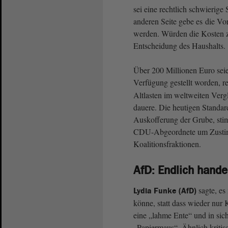
sei eine rechtlich schwierige
anderen Seite gebe es die Vo
werden. Würden die Kosten zu
Entscheidung des Haushalts.
Über 200 Millionen Euro seie
Verfügung gestellt worden, r
Altlasten im weltweiten Vergl
dauere. Die heutigen Standar
Auskofferung der Grube, sti
CDU-Abgeordnete um Zustim
Koalitionsfraktionen.
AfD: Endlich hande
sagte, es
Lydia Funke (AfD)
könne, statt dass wieder nu
eine „lahme Ente“ und in sich
„Papiermaus“. Ähnlich kritis