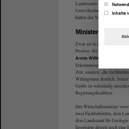
Landesamts für Geologie un
Notwend
Umweltschaden gebe es auch e
Inhalte 
hätten das Vertrauen in die P
Minister: Dissens
Abl
Zwar sei in den letzten drei J
Prozess, der insgesamt zu la
e
Armin Willingmann (SPD)
Erkenntnisse, auf deren Grun
Zeit, sondern „die Gefährd
Willingmann deutlich. Seiner
Grube ist vollständig auszuko
Regierungskoalition.
Der Wirtschaftsminister ver
zwei Fachbehörden, dem Land
dem Landesamt für Geologie 
favorisiere derzeit noch eine