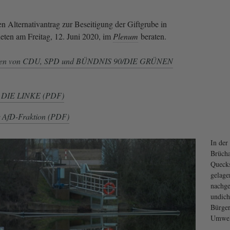
n Alternativantrag zur Beseitigung der Giftgrube in
ten am Freitag, 12. Juni 2020, im
Plenum
beraten.
ionen von CDU, SPD und BÜNDNIS 90/DIE GRÜNEN
n DIE LINKE (PDF)
r AfD-Fraktion (PDF)
In der
Brücha
Quecks
gelage
nachge
undicht
Bürger
Umwel