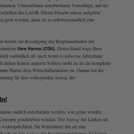
 Situation: Unternehmen unterbreiteten Vorschläge, auf der
rschriften des LAGB. Dieser Dissens müsse aufgelöst
 groß werden, dann sei es selbstverständlich eine
n bereits zur Beseitigung der Bergbaualtlasten zur
esümierte
. Deutschland trage diese
Uwe Harms (CDU)
eich vorbildlich ab, auch wenn es teilweise Jahrzehnte
ds ließen keinen anderen Schluss mehr zu als die komplette
mmte Harms dem Wirtschaftsminister zu. Darum bat der
mung für den vorliegenden
Antrag
der
ln!
 müsse endlich entschieden werden, was getan werden
r Konzepte geschrieben würden. Der
Antrag
der Linken sei
 widersprüchlich. Sie bezeichnete ihn als eine
ch sah sie den
Antrag
der Koalitionsfraktionen. Es könne