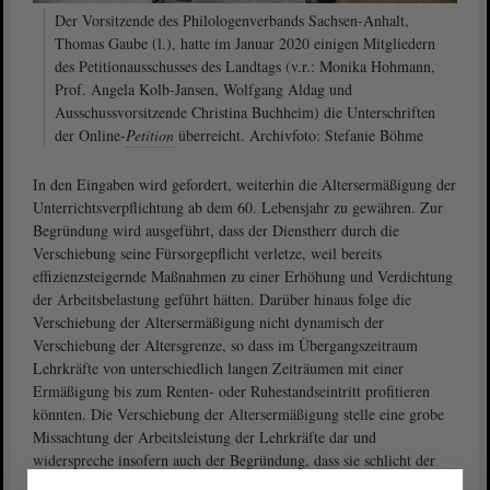
Der Vorsitzende des Philologenverbands Sachsen-Anhalt,
Thomas Gaube (l.), hatte im Januar 2020 einigen Mitgliedern
des Petitionausschusses des Landtags (v.r.: Monika Hohmann,
Prof. Angela Kolb-Jansen, Wolfgang Aldag und
Ausschussvorsitzende Christina Buchheim) die Unterschriften
der Online-
Petition
überreicht. Archivfoto: Stefanie Böhme
In den Eingaben wird gefordert, weiterhin die Al­tersermäßigung der
Unterrichtsverpflichtung ab dem 60. Lebensjahr zu gewähren. Zur
Be­gründung wird ausgeführt, dass der Dienstherr durch die
Verschiebung seine Fürsorgepflicht verletze, weil bereits
effizienzsteigernde Maßnahmen zu einer Erhöhung und Verdichtung
der Arbeitsbelastung geführt hätten. Darüber hinaus folge die
Verschiebung der Altersermä­ßigung nicht dynamisch der
Verschiebung der Altersgrenze, so dass im Übergangszeitraum
Lehrkräfte von unterschiedlich langen Zeiträumen mit einer
Ermäßigung bis zum Renten- oder Ruhestandseintritt profitieren
könnten. Die Verschiebung der Altersermäßigung stelle eine grobe
Missachtung der Arbeitsleistung der Lehrkräfte dar und
widerspreche insofern auch der Begründung, dass sie schlicht der
Verschiebung der Altersgrenze folge.