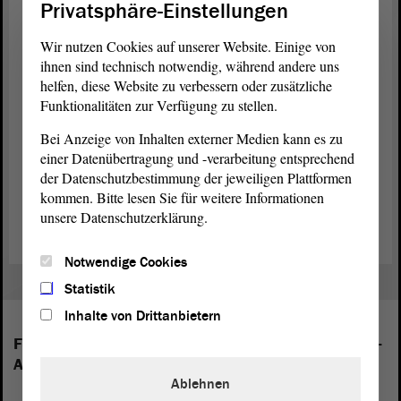
Privatsphäre-Einstellungen
Stellungnahme nicht vor Januar 2021
Wir nutzen Cookies auf unserer Website. Einige von
Der
Petitionsausschuss
hat sich bereits mit dem Anliegen beschäftigt
ihnen sind technisch notwendig, während andere uns
und am 23. Januar 2020 beschlossen, den zuständigen Fachausschuss
helfen, diese Website zu verbessern oder zusätzliche
um eine Stellungnahme zu dem Petitionsanliegen zu bitten. Der
Funktionalitäten zur Verfügung zu stellen.
Ausschuss
für Bildung und Kultur teilte zwischenzeitlich mit, dass
mit einer fachlichen Stellungnahme seitens der
Landesregierung
Bei Anzeige von Inhalten externer Medien kann es zu
nicht vor Januar 2021 zu rechnen sei und er die Thematik seinerseits
einer Datenübertragung und -verarbeitung entsprechend
erst danach weiterbehandeln könne. Dementsprechend wird sich der
der Datenschutzbestimmung der jeweiligen Plattformen
Ausschuss
für Petitionen frühestens ab Januar 2021 erneut mit dem
kommen. Bitte lesen Sie für weitere Informationen
Anliegen der Petitionen beschäftigen können.
unsere Datenschutzerklärung.
Notwendige Cookies
Statistik
Inhalte von Drittanbietern
Folgende Fraktionen sind im Landtag von Sachsen-
Anhalt vertreten:
Ablehnen