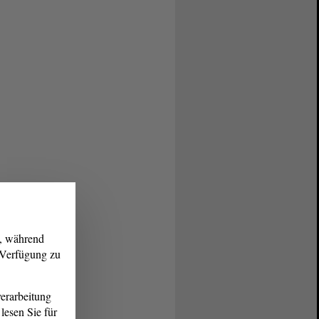
g, während
r Verfügung zu
erarbeitung
lesen Sie für