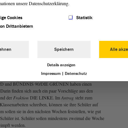
h, wenn die Lehrer den ganzen Schul-Stoff auf einmal
mationen unsere Datenschutzerklärung.
llen die Lehrer nicht so viele Klassenarbeiten und Tests
en regelmäßig Corona-Tests machen und die Lehrer schnell
ige Cookies
Statistik
von Drittanbietern
e: Viele der Vorschläge werden an den Schulen schon
richt in der Schule auch wichtig. Die Lehrer haben wegen
ehnen
Speichern
Alle akze
utzen sie sinnvoll. Seiner Meinung nach ist Samstags-
Details anzeigen
hrer impfen
Impressum
|
Datenschutz
 SPD und BÜNDNIS 90/DIE GRÜNEN haben einen
 Darin finden sich auch ein paar Vorschläge aus den
nd der
Fraktion
DIE LINKE. Im
Antrag
steht zum
Klassenarbeiten schreiben, können sie ihre Schüler auf
 sollen sie in den nächsten Wochen feststellen, wie gut
 Schüler ist. Schüler sollen mindestens zweimal die Woche
geimpft werden.