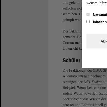
und gelernt hat. Es ist falsc
weitere Infor
aufholen wollen. Außerdem so
schreiben. Die Schüler müss
Notwend
geimpft werden.
Inhalte 
Der Bildungs-Minister meint
gemacht. Er findet den Unter
Abl
Corona mehr Freiheiten und n
Unterricht keine gute Idee.
Schüler testen, Le
Die Fraktionen von CDU,
Alternativantrag eingebracht.
Anträgen der AfD-
Fraktion
u
Beispiel: Wenn Lehrer keine 
andere Weise bewerten. Zudem
oder schlecht das Wissen der
getestet und Lehrer schnell 