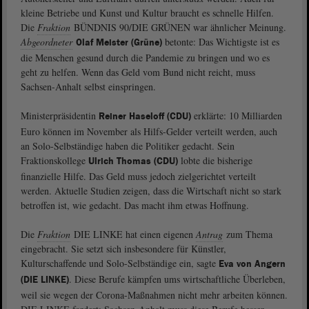
kleine Betriebe und Kunst und Kultur braucht es schnelle Hilfen.
Die
Fraktion
BÜNDNIS 90/DIE GRÜNEN war ähnlicher Meinung.
Abgeordneter
betonte: Das Wichtigste ist es
Olaf Meister (Grüne)
die Menschen gesund durch die Pandemie zu bringen und wo es
geht zu helfen. Wenn das Geld vom Bund nicht reicht, muss
Sachsen-Anhalt selbst einspringen.
Ministerpräsidentin
erklärte: 10 Milliarden
Reiner Haseloff (CDU)
Euro können im November als Hilfs-Gelder verteilt werden, auch
an Solo-Selbständige haben die Politiker gedacht. Sein
Fraktionskollege
lobte die bisherige
Ulrich Thomas (CDU)
finanzielle Hilfe. Das Geld muss jedoch zielgerichtet verteilt
werden. Aktuelle Studien zeigen, dass die Wirtschaft nicht so stark
betroffen ist, wie gedacht. Das macht ihm etwas Hoffnung.
Die
Fraktion
DIE LINKE hat einen eigenen
Antrag
zum Thema
eingebracht. Sie setzt sich insbesondere für Künstler,
Kulturschaffende und Solo-Selbständige ein, sagte
Eva von Angern
. Diese Berufe kämpfen ums wirtschaftliche Überleben,
(DIE LINKE)
weil sie wegen der Corona-Maßnahmen nicht mehr arbeiten können.