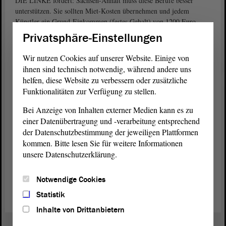
DIE LINKE fordert: Sachsen-Anhalt muss diese Berufe besser
unterstützen. Sie sollten Miet-Kosten übernehmen und jedem
Künstler ein Grund-Einkommen (festes Gehalt) von 1200 Euro
monatlich zahlen.
Privatsphäre-Einstellungen
hält die Corona-Maßnahmen für
Alexander Raue (AfD)
Wir nutzen Cookies auf unserer Website. Einige von
übertrieben. Bei anderen Grippe-Erkrankungen in den letzten Jahren
ihnen sind technisch notwendig, während andere uns
wurden beispielsweise auch keine Gaststätten geschlossen. Die
helfen, diese Website zu verbessern oder zusätzliche
Bundes-Regierung und die Landes-Regierung in Sachsen-Anhalt
Funktionalitäten zur Verfügung zu stellen.
verbreiten Panik bei den Menschen. Sie sorgen quasi selbst für die
Wirtschaftskrise.
Bei Anzeige von Inhalten externer Medien kann es zu
einer Datenübertragung und -verarbeitung entsprechend
Am Ende der
Debatte
haben die Abgeordneten noch nichts
der Datenschutzbestimmung der jeweiligen Plattformen
Konkretes entschieden. Über den
Antrag
der
Fraktion
DIE LINKE
kommen. Bitte lesen Sie für weitere Informationen
wollen sie in den Ausschüssen (Kultur und Wirtschaft) weiter
unsere Datenschutzerklärung.
beraten.
Notwendige Cookies
(Das ist ein Angebot in Einfacher Sprache).
Statistik
Inhalte von Drittanbietern